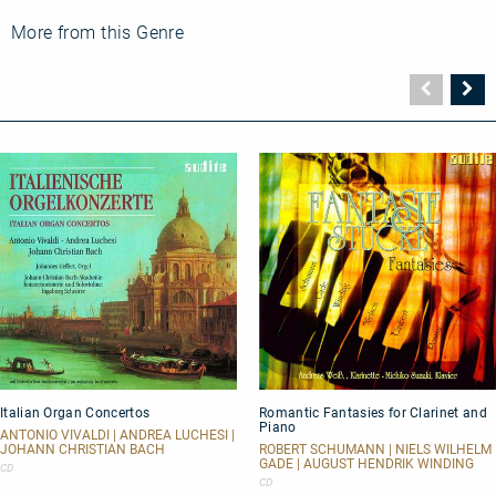
Leon
Fleisher
More from this Genre
plays
Beethoven:
Piano
Vorher
N
Concerto
Seite
Se
No.
2
Italian
Romantic
Italian Organ Concertos
Romantic Fantasies for Clarinet and
Organ
Fantasies
Piano
Concertos
for
ANTONIO VIVALDI | ANDREA LUCHESI |
Clarinet
JOHANN CHRISTIAN BACH
ROBERT SCHUMANN | NIELS WILHELM
GADE | AUGUST HENDRIK WINDING
and
CD
Piano
CD