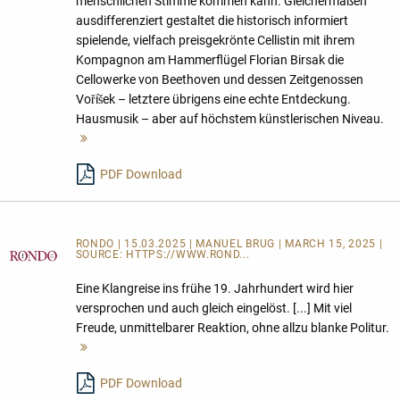
menschlichen Stimme kommen kann. Gleichermaßen
ausdifferenziert gestaltet die historisch informiert
spielende, vielfach preisgekrönte Cellistin mit ihrem
Kompagnon am Hammerflügel Florian Birsak die
Cellowerke von Beethoven und dessen Zeitgenossen
Voříšek – letztere übrigens eine echte Entdeckung.
Hausmusik – aber auf höchstem künstlerischen Niveau.
Mehr
lesen
PDF Download
RONDO | 15.03.2025 | MANUEL BRUG | MARCH 15, 2025 |
SOURCE:
HTTPS://WWW.ROND...
Eine Klangreise ins frühe 19. Jahrhundert wird hier
versprochen und auch gleich eingelöst. [...] Mit viel
Freude, unmittelbarer Reaktion, ohne allzu blanke Politur.
Mehr
lesen
PDF Download