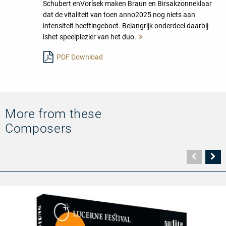
Schubert enVorísek maken Braun en Birsakzonneklaar
dat de vitaliteit van toen anno2025 nog niets aan
intensiteit heeftingeboet. Belangrijk onderdeel daarbij
ishet speelplezier van het duo.
Mehr
lesen
PDF Download
More from these
Composers
Vorher
N
Seite
Se