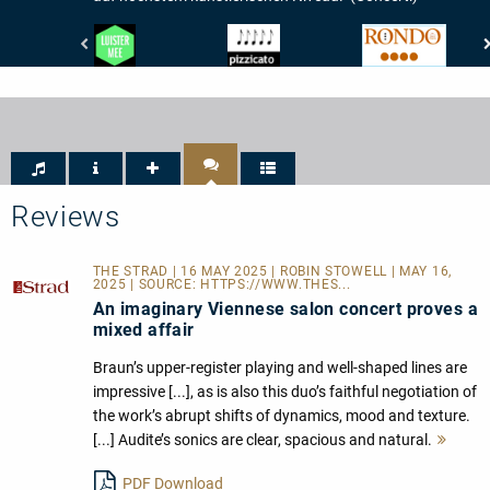
De
Pizzicato
Rondo
Gelderlander
-
-
-
5/5
Rondo
LUISTER
Noten
-
MEE
4
Punkte
Reviews
THE STRAD | 16 MAY 2025 | ROBIN STOWELL | MAY 16,
2025 | SOURCE:
HTTPS://WWW.THES...
An imaginary Viennese salon concert proves a
mixed affair
Braun’s upper-register playing and well-shaped lines are
impressive [...], as is also this duo’s faithful negotiation of
the work’s abrupt shifts of dynamics, mood and texture.
[...] Audite’s sonics are clear, spacious and natural.
Mehr
lesen
PDF Download