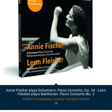
Annie
Fischer
plays
Annie Fischer plays Schumann: Piano Concerto, Op. 54 - Leon
Schumann:
Fleisher plays Beethoven: Piano Concerto No. 2
Piano
Concerto,
ROBERT SCHUMANN | LUDWIG VAN BEETHOVEN
Op.
CD
54
-