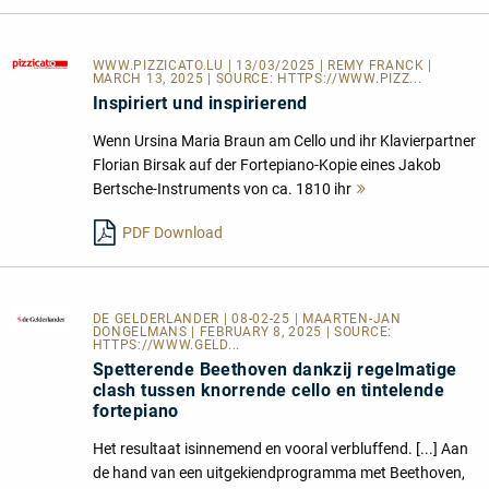
WWW.PIZZICATO.LU
| 13/03/2025 | REMY FRANCK |
MARCH 13, 2025 | SOURCE:
HTTPS://WWW.PIZZ...
Inspiriert und inspirierend
Wenn Ursina Maria Braun am Cello und ihr Klavierpartner
Florian Birsak auf der Fortepiano-Kopie eines Jakob
Bertsche-Instruments von ca. 1810 ihr
Mehr
lesen
PDF Download
DE GELDERLANDER
| 08-02-25 | MAARTEN-JAN
DONGELMANS | FEBRUARY 8, 2025 | SOURCE:
HTTPS://WWW.GELD...
Spetterende Beethoven dankzij regelmatige
clash tussen knorrende cello en tintelende
fortepiano
Het resultaat isinnemend en vooral verbluffend. [...] Aan
de hand van een uitgekiendprogramma met Beethoven,