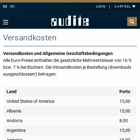
DE
EN
Navigation
Zurück
Zurück
Zurück
Zurück
sicht
e Downloads
sicht
ributoren
Versandkosten
A
B
C
D
E
ester
derangebote
nahmen
F
G
H
I
J
mermusik
Versandkosten und Allgemeine Geschäftsbedingungen
Alle Euro-Preise enthalten die gesetzliche Mehrwertsteuer von 16 %
K
L
M
N
O
ang
takt
bzw. 7 % bei Büchern. Die Versandkosten je Bestellung (downloads
P
Q
R
S
T
ausgeschlossen!) betragen:
hbläser
sandkosten
U
V
W
X
Y
lagzeug
letter-Registrierung
Land
Porto
Z
l
 Deutschland
United States of America
15,00
ier
ertkalender
Albania
15,00
konzert
 uns
Andorra
8,00
line
Argentina
15,00
nloads
Armenia
15,00