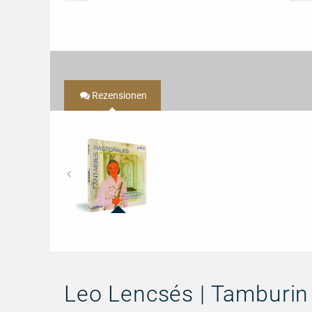
Rezensionen
97502
-
Fantaisies
Pastorales
Leo Lencsés | Tamburin