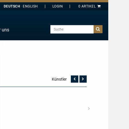
DEUTSCH
ENGLISH
Suche
r uns
E
J
O
T
Y
Künstler
Vorherige
Nächste
Seite
Seite