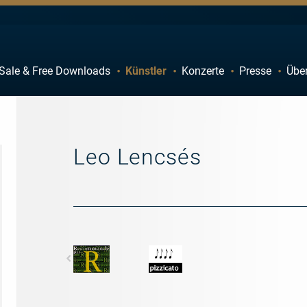
Sale & Free Downloads
Künstler
Konzerte
Presse
Übe
C
D
H
I
M
N
Leo Lencsés
R
S
W
X