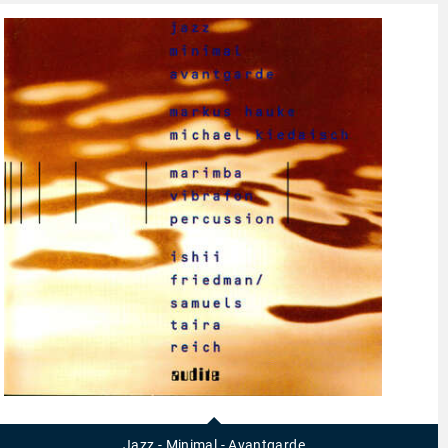
97446
-
Jazz
Jazz - Minimal - Avantgarde