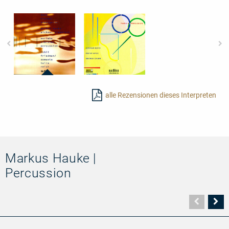
97446
97455
-
-
alle Rezensionen dieses Interpreten
Jazz
Piano
-
&
Minimal
Percussion
-
Avantgarde
Markus Hauke |
Percussion
Vorher
N
Seite
Se