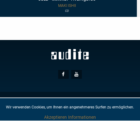
-
Minimal
MAKI ISHII
-
CD
Avantgarde
Social
Facebook
Youtube
Media
© AUDITE
Hülsenweg 7
32760 Detmold
Wir verwenden Cookies, um Ihnen ein angenehmeres Surfen zu ermöglichen.
AGB
IMPRESSUM
DATENSCHUTZ
NEWSLETTER
KONTAKT
Akzeptieren
Informationen