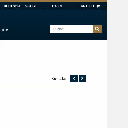
DEUTSCH
ENGLISH
Suche
r uns
E
J
O
T
Y
Künstler
Vorherige
Nächste
Seite
Seite