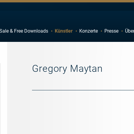
Sale & Free Downloads
Künstler
Konzerte
Presse
Übe
C
D
H
I
M
N
Gregory Maytan
R
S
W
X