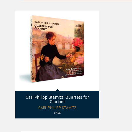
92661
-
Carl
Carl Philipp Stamitz: Quartets for
Philipp
Clarinet
Stamitz:
Quartets
CARL PHILIPP STAMITZ
for
SACD
Clarinet