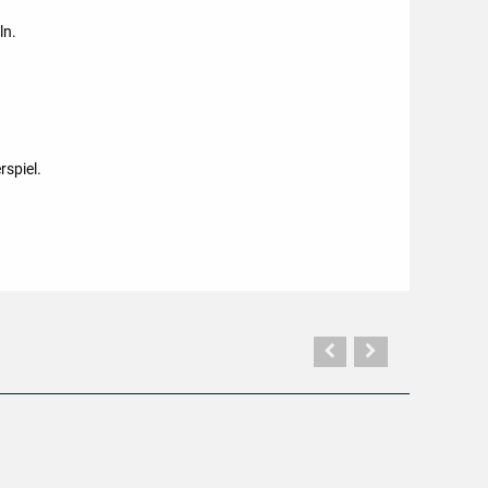
ln.
rspiel.
Vorherige
Nächste
Seite
Seite