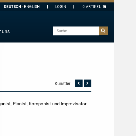
DEUTSCH
ENGLISH
Suche
r uns
E
J
O
T
Y
Künstler
Vorherige
Nächste
Seite
Seite
anist, Pianist, Komponist und Improvisator.