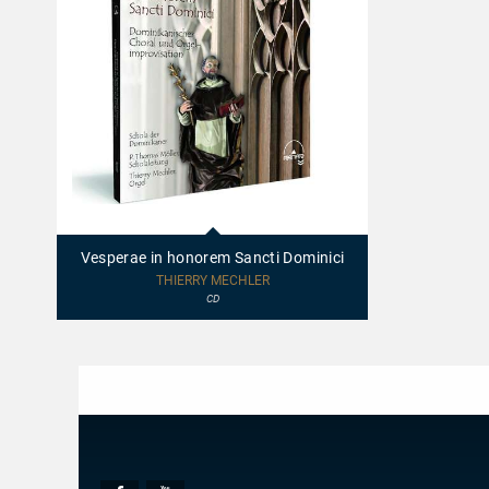
40010
-
Vesperae
Vesperae in honorem Sancti Dominici
in
honorem
THIERRY MECHLER
Sancti
CD
Dominici