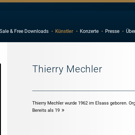
Sale & Free Downloads
Künstler
Konzerte
Presse
Übe
C
D
H
I
M
N
Thierry Mechler
R
S
W
X
Thierry Mechler wurde 1962 im Elsass geboren. Org
Bereits als 19