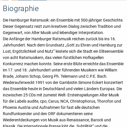
Biographie
Die Hamburger Ratsmusik: ein Ensemble mit 500-jähriger Geschichte.
Dieser Gegensatz reizt zum kreativen Dialog zwischen Tradition und
Gegenwart, von Alter Musik und lebendiger Interpretation.
Die Anfänge der Hamburger Ratsmusik reichen zurück bis ins 16.
Jahrhundert. Nach dem Grundsatz „Gott zu Ehren und Hamburg zur
Lust, Ergötzlichkeit und Nutz“ leistete sich die Stadt ein Eliteensemble
von acht Ratsmusikern, das vielen fürstlichen Hofkapellen
Konkurrenz machen konnte. Seine erste Blüte erreichte das Ensemble
im 17. und 18. Jahrhundert unter führenden Musikern wie William
Brade, Johann Schop, Georg Ph. Telemann und C.P.E. Bach.
Wiederauferweckt 1991 von der Gambistin Simone Eckert konzertiert
das Ensemble heute in Deutschland und vielen Ländern Europas. Die
inzwischen 25 CDs mit zumeist Welt- Ersteinspielungen Alter Musik
für die Labels audite, cpo, Carus, NCA, Christophorus, Thorofon und
Phoenix Austria und Aufnahmen für fast alle deutschen
Rundfunksender und den ORF dokumentieren seine
Wiederentdeckungen von Musik aus Renaissance, Barock und
Klassik. Die internationale Presse lobt die „Subtilität“ und die