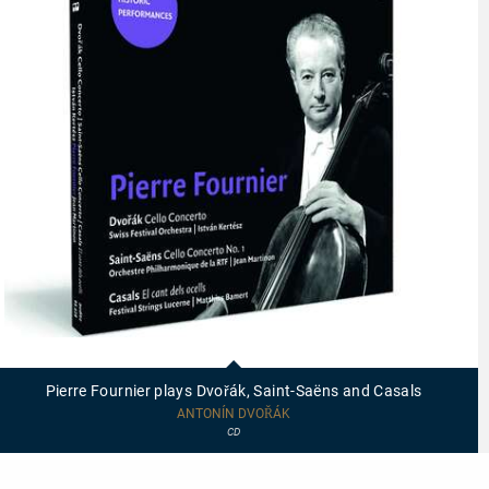
95628
-
Pierre
Pierre Fournier plays Dvořák, Saint-Saëns and Casals
Fournier
plays
ANTONÍN DVOŘÁK
Dvořák,
CD
Saint-
Saëns
and