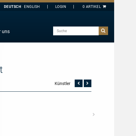
DEUTSCH
ENGLISH
Suche
r uns
E
J
O
t
T
Y
Künstler
Vorherige
Nächste
Seite
Seite