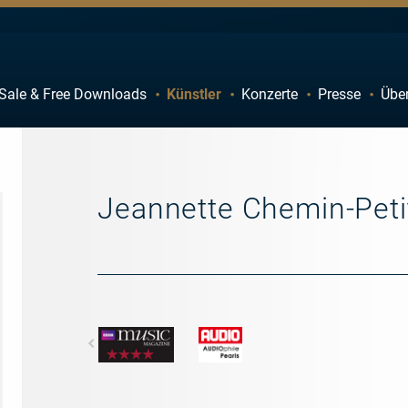
Sale & Free Downloads
Künstler
Konzerte
Presse
Übe
C
D
H
I
M
N
Jeannette Chemin-Peti
R
S
W
X