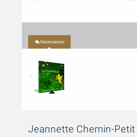
Rezensionen
95741
-
Vom
Himmel
hoch...
-
Christmas
Jeannette Chemin-Petit 
Carols