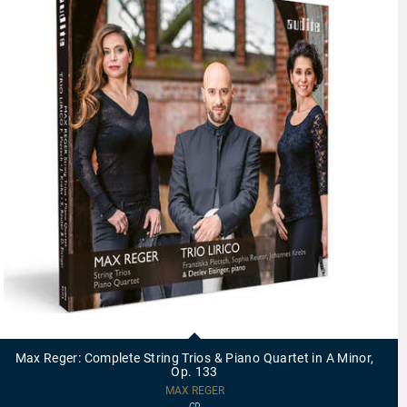
97714
-
Max
Max Reger: Complete String Trios & Piano Quartet in A Minor,
Reger:
Op. 133
Complete
String
MAX REGER
Trios
CD