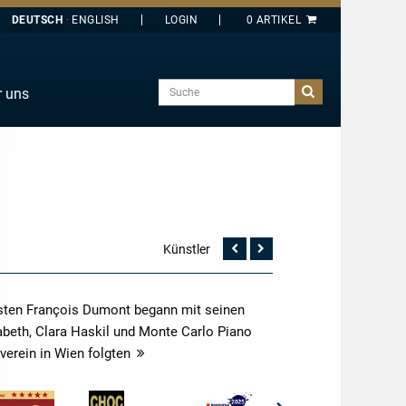
DEUTSCH
ENGLISH
Suche
r uns
E
J
O
T
Y
Künstler
Vorherige
Nächste
Seite
Seite
nisten François Dumont begann mit seinen
abeth, Clara Haskil und Monte Carlo Piano
erein in Wien folgten