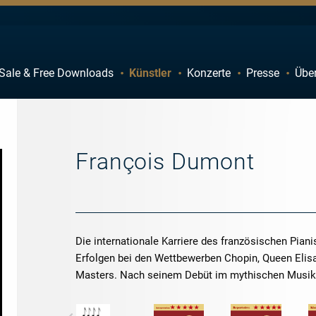
Sale & Free Downloads
Künstler
Konzerte
Presse
Übe
C
D
H
I
M
N
François Dumont
R
S
W
X
Die internationale Karriere des französischen Pia
Erfolgen bei den Wettbewerben Chopin, Queen Elis
Masters. Nach seinem Debüt im mythischen Musikv