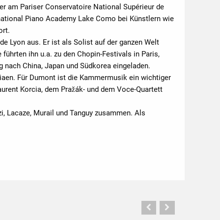
 er am Pariser Conservatoire National Supérieur de
rnational Piano Academy Lake Como bei Künstlern wie
rt.
e Lyon aus. Er ist als Solist auf der ganzen Welt
ührten ihn u.a. zu den Chopin-Festivals in Paris,
g nach China, Japan und Südkorea eingeladen.
iaen. Für Dumont ist die Kammermusik ein wichtiger
Laurent Korcia, dem Pražák- und dem Voce-Quartett
nzi, Lacaze, Murail und Tanguy zusammen. Als
Vorherige
Nächste
Seite
Seite