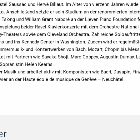
ystel Saussac und Hervé Billaut. Im Alter von vierzehn Jahren wurde
o. Anschließend setzte er sein Studium an der renommierten Inte
u Ts’ong und William Grant Naboré an der Lieven Piano Foundation fo
nspielung beider Ravel-Klavierkonzerte mit dem Orchestre National d
-Theaters sowie dem Cleveland Orchestra. Zahlreiche Soloauftritte f
ins und ins Kennedy Center in Washington. Zudem wird er regelmäßi
ammermusik- und Konzertwerken von Bach, Mozart, Chopin bis Mess
itet mit Partnern wie Sayaka Shoji, Marc Coppey, Augustin Dumay, 
 Sopranistin Helen Kearns.
r Musik und arbeitet aktiv mit Komponisten wie Bacri, Dusapin, Fi
Klavier an der Haute école de musique de Genève – Neuchâtel.
er