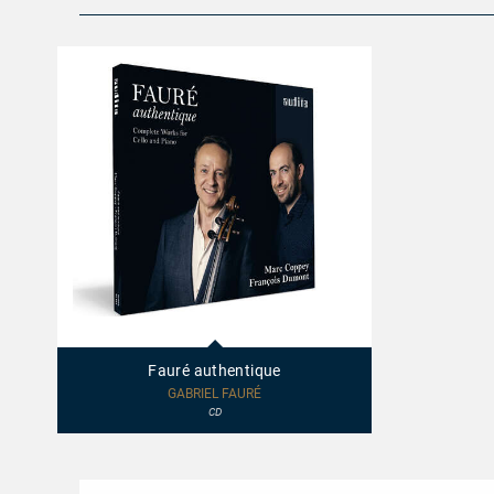
97825
-
Fauré
Fauré authentique
authentique
GABRIEL FAURÉ
CD