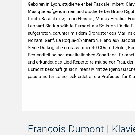
Geboren in Lyon, studierte er bei Pascale Imbert, Chr
Musique aufgenommen und studierte bei Bruno Rigutt
Dmitri Baschkirow, Leon Fleisher, Murray Perahia, Fo
Leonard Slatkin wählte Dumont als Solisten für die Ei
aufgetreten, darunter mit dem Orchester des Mariinsky
Nohant, Genf, La Roque-d‘Anthéron, Piano aux Jacob
Seine Diskografie umfasst über 40 CDs mit Solo-, K
Bestandteil seines musikalischen Schaffens. Er arbe
und erkundet das Lied-Repertoire mit seiner Frau, der
Dumont beschäftigt sich intensiv mit zeitgenössische
passionierter Lehrer bekleidet er die Professur für 
François Dumont | Klavi