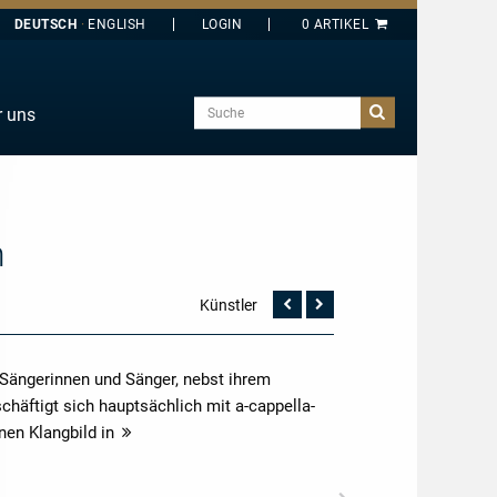
DEUTSCH
ENGLISH
Suche
r uns
E
J
O
n
T
Y
Künstler
Vorherige
Nächste
Seite
Seite
 Sängerinnen und Sänger, nebst ihrem
chäftigt sich hauptsächlich mit a-cappella-
en Klangbild in