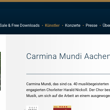
Sale & Free Downloads
Künstler
Konzerte
Presse
Übe
C
D
H
I
M
N
Carmina Mundi Aache
R
S
W
X
Carmina Mundi, das sind ca. 40 musikbegeisterten
engagierten Chorleiter Harald Nickoll. Der Chor bes
Musik, um sich auf die Arbeit an einem ausgewogen