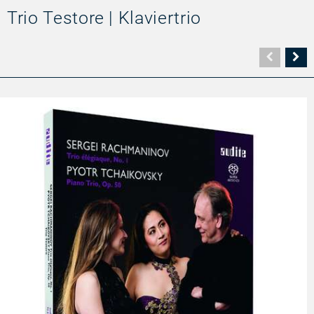
Trio Testore | Klaviertrio
Vorher
N
Seite
Se