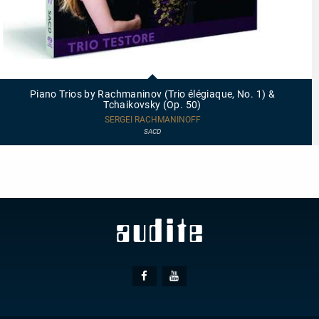
92691
-
Piano
Piano Trios by Rachmaninov (Trio élégiaque, No. 1) &
Trios
Tchaikovsky (Op. 50)
by
Rachmaninov
SERGEI RACHMANINOFF
(Trio
SACD
élégiaque,
No.
1)
&
Tchaikovsky
(Op.
50)
Social
Facebook
Youtube
Media