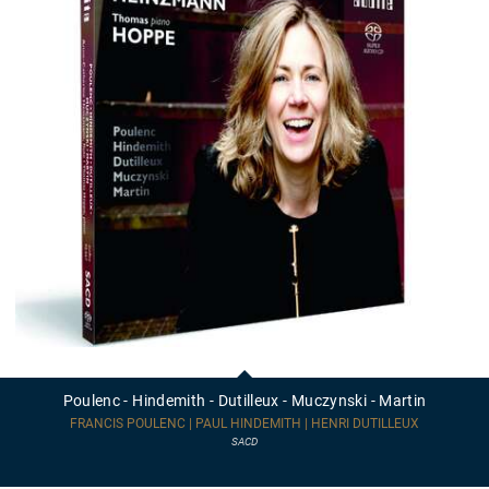
Poulenc
-
Hindemith
Poulenc - Hindemith - Dutilleux - Muczynski - Martin
-
Dutilleux
FRANCIS POULENC | PAUL HINDEMITH | HENRI DUTILLEUX
-
SACD
Muczynski
-
Martin