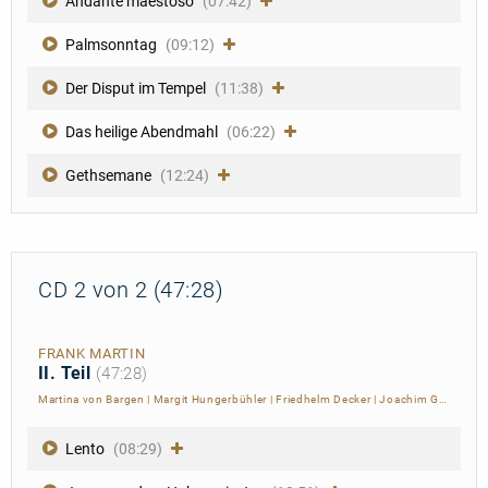
Andante maestoso
(07:42)
Palmsonntag
(09:12)
Der Disput im Tempel
(11:38)
Das heilige Abendmahl
(06:22)
Gethsemane
(12:24)
CD 2 von 2 (47:28)
FRANK MARTIN
II. Teil
(47:28)
Martina von Bargen
|
Margit Hungerbühler
|
Friedhelm Decker
|
Joachim Gebhardt
Lento
(08:29)