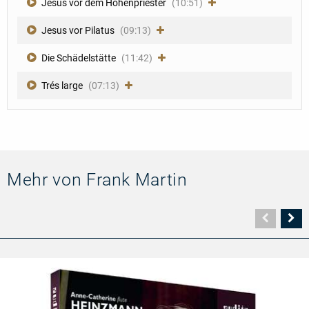
Jesus vor dem Hohenpriester
(10:51)
Jesus vor Pilatus
(09:13)
Die Schädelstätte
(11:42)
Trés large
(07:13)
Mehr von Frank Martin
Vorher
N
Seite
Se