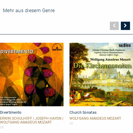
Mehr aus diesem Genre
Vorher
N
Seite
Se
Divertimento
Church
Divertimento
Church Sonatas
Sonatas
ERWIN SCHULHOFF | JOSEPH HAYDN |
WOLFGANG AMADEUS MOZART
WOLFGANG AMADEUS MOZART
CD
CD