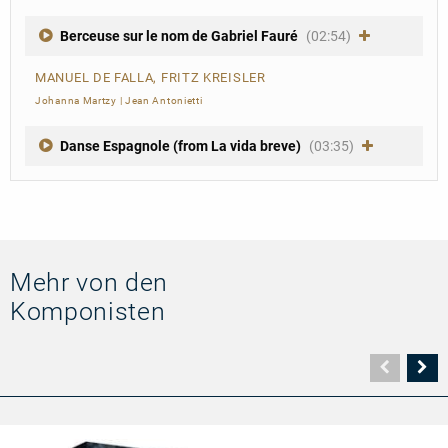
Berceuse sur le nom de Gabriel Fauré
(02:54)
MANUEL DE FALLA, FRITZ KREISLER
Johanna Martzy
|
Jean Antonietti
Danse Espagnole (from La vida breve)
(03:35)
Mehr von den
Komponisten
Vorher
N
Seite
Se