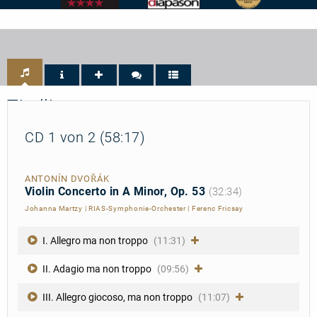
BBC
Diapason
Preis
Music
-
der
Magazine
4
Deutschen
-
de
Schallplattenkritik
Performance
Diapason
-
4/5
PdSK
-
Bestenliste
Titelliste
CD 1 von 2 (58:17)
ANTONÍN DVOŘÁK
Violin Concerto in A Minor, Op. 53
(32:34)
Johanna Martzy
|
RIAS-Symphonie-Orchester
|
Ferenc Fricsay
I. Allegro ma non troppo
(11:31)
II. Adagio ma non troppo
(09:56)
III. Allegro giocoso, ma non troppo
(11:07)