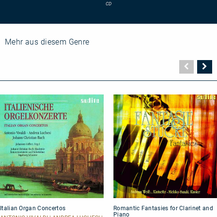
CD
Mehr aus diesem Genre
Vorher
N
Seite
Se
Italian
Romantic
Italian Organ Concertos
Romantic Fantasies for Clarinet and
Organ
Fantasies
Piano
Concertos
for