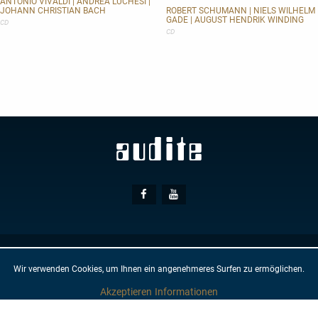
ANTONIO VIVALDI | ANDREA LUCHESI |
Clarinet
JOHANN CHRISTIAN BACH
ROBERT SCHUMANN | NIELS WILHELM
GADE | AUGUST HENDRIK WINDING
and
CD
Piano
CD
Social
Facebook
Youtube
Media
© AUDITE
Hülsenweg 7
32760 Detmold
Wir verwenden Cookies, um Ihnen ein angenehmeres Surfen zu ermöglichen.
AGB
IMPRESSUM
DATENSCHUTZ
NEWSLETTER
KONTAKT
Akzeptieren
Informationen