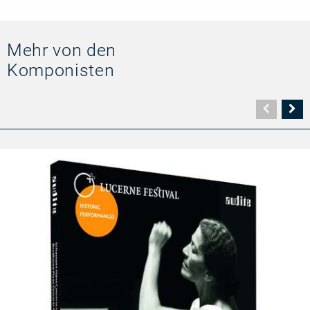
Mehr von den
Komponisten
Vorher
N
Seite
Se