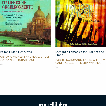
Italian
Romantic
Italian Organ Concertos
Romantic Fantasies for Clarinet and
Organ
Fantasies
Piano
Concertos
for
ANTONIO VIVALDI | ANDREA LUCHESI |
Clarinet
JOHANN CHRISTIAN BACH
ROBERT SCHUMANN | NIELS WILHELM
GADE | AUGUST HENDRIK WINDING
and
CD
Piano
CD