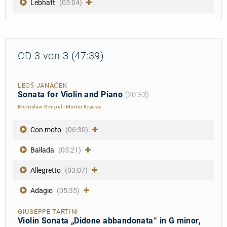
Lebhaft
(05:04)
CD 3 von 3 (47:39)
LEOŠ JANÁČEK
Sonata for Violin and Piano
(20:33)
Bronislaw Gimpel
|
Martin Krause
Con moto
(06:30)
Ballada
(05:21)
Allegretto
(03:07)
Adagio
(05:35)
GIUSEPPE TARTINI
Violin Sonata „Didone abbandonata“ in G minor,