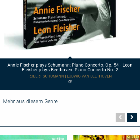
Annie
Fischer
plays
Annie Fischer plays Schumann: Piano Concerto, Op. 54 - Leon
Schumann:
Fleisher plays Beethoven: Piano Concerto No. 2
Piano
Concerto,
ROBERT SCHUMANN | LUDWIG VAN BEETHOVEN
Op.
CD
54
-
Leon
Fleisher
Mehr aus diesem Genre
plays
Beethoven:
Piano
Vorher
N
Concerto
Seite
Se
No.
2