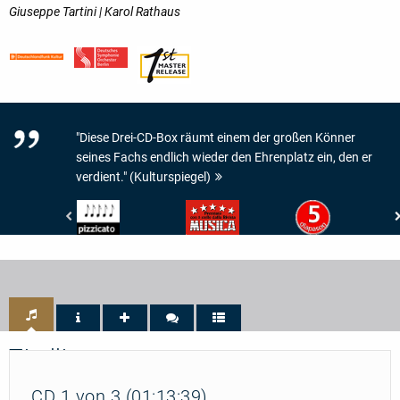
Giuseppe Tartini | Karol Rathaus
"Diese Drei-CD-Box räumt einem der großen Könner
seines Fachs endlich wieder den Ehrenplatz ein, den er
verdient." (Kulturspiegel)
Pizzicato
Musica
Diapason
-
-
-
5/5
5/5
5
Noten
Sterne
de
Diapason
Titelliste
CD 1 von 3 (01:13:39)