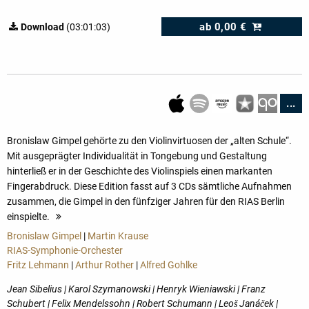
ab
0,00 €
Download
(03:01:03)
...
Bronislaw Gimpel gehörte zu den Violinvirtuosen der „alten Schule“.
Mit ausgeprägter Individualität in Tongebung und Gestaltung
hinterließ er in der Geschichte des Violinspiels einen markanten
Fingerabdruck. Diese Edition fasst auf 3 CDs sämtliche Aufnahmen
zusammen, die Gimpel in den fünfziger Jahren für den RIAS Berlin
einspielte.
mehr
Bronislaw Gimpel
|
Martin Krause
RIAS-Symphonie-Orchester
Fritz Lehmann
|
Arthur Rother
|
Alfred Gohlke
Jean Sibelius | Karol Szymanowski | Henryk Wieniawski | Franz
Schubert | Felix Mendelssohn | Robert Schumann | Leoš Janáček |