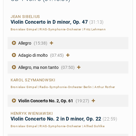
JEAN SIBELIUS
Violin Concerto in D minor, Op. 47
(31:13)
Bronislaw Gimpel
|
RIAS-Symphonie-Orchester
|
Fritz Lehmann
Allegro
(15:38)
Adagio di molto
(07:45)
Allegro, ma non tanto
(07:50)
KAROL SZYMANOWSKI
Bronislaw Gimpel
|
Radio-Symphonie-Orchester Berlin
|
Arthur Rother
Violin Concerto No. 2, Op. 61
(19:27)
HENRYK WIENIAWSKI
Violin Concerto No. 2 in D minor, Op. 22
(22:59)
Bronislaw Gimpel
|
RIAS-Symphonie-Orchester
|
Alfred Gohlke