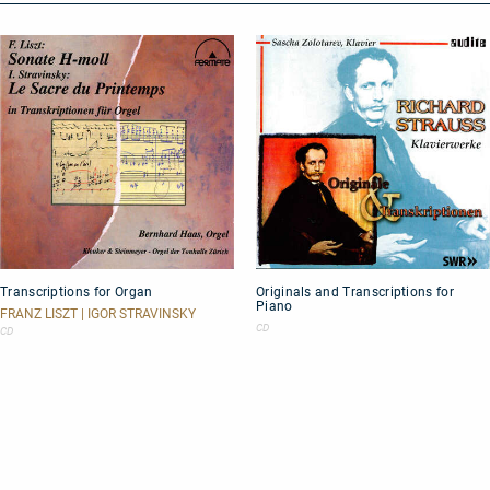
2
Transcriptions
Originals
Transcriptions for Organ
Originals and Transcriptions for
for
and
Piano
Organ
Transcriptions
FRANZ LISZT | IGOR STRAVINSKY
for
CD
CD
Piano