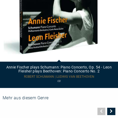
Annie
Fischer
plays
Annie Fischer plays Schumann: Piano Concerto, Op. 54 - Leon
Schumann:
Fleisher plays Beethoven: Piano Concerto No. 2
Piano
Concerto,
ROBERT SCHUMANN | LUDWIG VAN BEETHOVEN
Op.
CD
54
-
Leon
Fleisher
Mehr aus diesem Genre
plays
Beethoven:
Piano
Vorher
N
Concerto
Seite
Se
No.