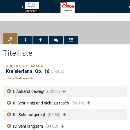
Pizzicato
Piano
-
News
4/5
-
Noten
Klangwert:
6/6
Titelliste
ROBERT SCHUMANN
Kreisleriana, Op. 16
(39:06)
Jimin Oh-Havenith
I. Äußerst bewegt
(03:10)
II. Sehr innig und nicht zu rasch
(09:14)
III. Sehr aufgeregt
(05:36)
IV. Sehr langsam
(04:03)