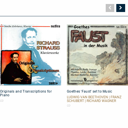
Vorher
N
Seite
Se
Originals
Goethes
Originals and Transcriptions for
Goethes 'Faust' set to Music
and
'Faust'
Piano
Transcriptions
set
LUDWIG VAN BEETHOVEN | FRANZ
for
to
SCHUBERT | RICHARD WAGNER
CD
Piano
Music
CD