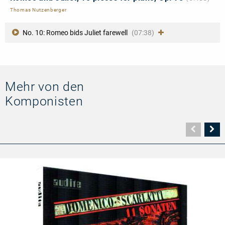
Thomas Nutzenberger
No. 10: Romeo bids Juliet farewell
(07:38)
Mehr von den
Komponisten
Vorher
N
Seite
Se