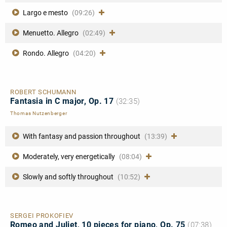
Largo e mesto
(09:26)
Menuetto. Allegro
(02:49)
Rondo. Allegro
(04:20)
ROBERT SCHUMANN
Fantasia in C major, Op. 17
(32:35)
Thomas Nutzenberger
With fantasy and passion throughout
(13:39)
Moderately, very energetically
(08:04)
Slowly and softly throughout
(10:52)
SERGEI PROKOFIEV
Romeo and Juliet, 10 pieces for piano, Op. 75
(07:38)