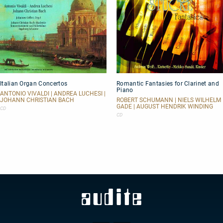
Italian
Romantic
Italian Organ Concertos
Romantic Fantasies for Clarinet and
Organ
Fantasies
Piano
Concertos
for
ANTONIO VIVALDI | ANDREA LUCHESI |
Clarinet
JOHANN CHRISTIAN BACH
ROBERT SCHUMANN | NIELS WILHELM
GADE | AUGUST HENDRIK WINDING
and
CD
Piano
CD