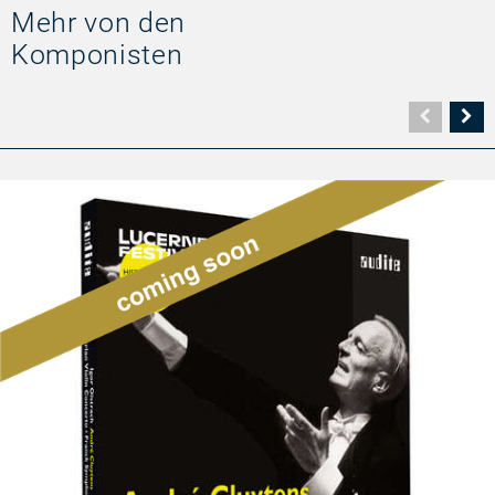
Mehr von den
Komponisten
Vorher
N
Seite
Se