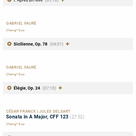
I. Après un rêve
(03:18)
GABRIEL FAURÉ
Cheng² Duo
Sicilienne, Op. 78
(04:01)
GABRIEL FAURÉ
Cheng² Duo
Élégie, Op. 24
(07:10)
CÉSAR FRANCK | JULES DELSART
Sonata in A Major, CFF 123
(27:52)
Cheng² Duo