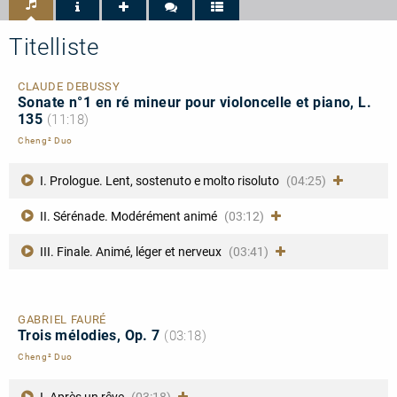
Titelliste
CLAUDE DEBUSSY
Sonate n°1 en ré mineur pour violoncelle et piano, L.
135
(11:18)
Cheng² Duo
I. Prologue. Lent, sostenuto e molto risoluto
(04:25)
II. Sérénade. Modérément animé
(03:12)
III. Finale. Animé, léger et nerveux
(03:41)
GABRIEL FAURÉ
Trois mélodies, Op. 7
(03:18)
Cheng² Duo