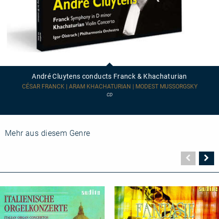
André
Cluytens
conducts
André Cluytens conducts Franck & Khachaturian
Franck
&
CÉSAR FRANCK | ARAM KHACHATURIAN | MODEST MUSSORGSKY
Khachaturian
CD
Mehr aus diesem Genre
Vorher
N
Seite
Se