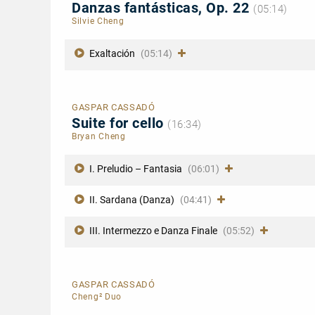
Danzas fantásticas, Op. 22
(05:14)
Silvie Cheng
Exaltación
(05:14)
GASPAR CASSADÓ
Suite for cello
(16:34)
Bryan Cheng
I. Preludio – Fantasia
(06:01)
II. Sardana (Danza)
(04:41)
III. Intermezzo e Danza Finale
(05:52)
GASPAR CASSADÓ
Cheng² Duo