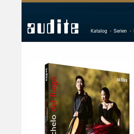
Zurück
Zurück
Zurück
Zurück
Katalog
Serien
sicht
e Downloads
sicht
ributoren
A
B
ester
derangebote
nahmen
F
G
mermusik
K
L
ang
takt
P
Q
hbläser
sandkosten
U
V
lagzeug
letter-Registrierung
Z
l
 Deutschland
ier
ertkalender
konzert
 uns
line
nloads