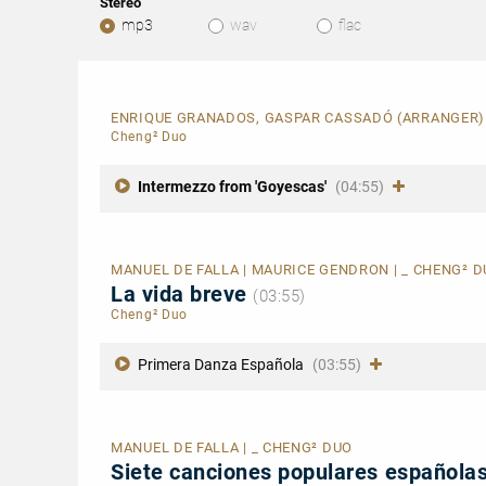
Stereo
mp3
wav
flac
ENRIQUE GRANADOS, GASPAR CASSADÓ (ARRANGER)
Cheng² Duo
Intermezzo from 'Goyescas'
(04:55)
MANUEL DE FALLA | MAURICE GENDRON | _ CHENG² 
La vida breve
(03:55)
Cheng² Duo
Primera Danza Española
(03:55)
MANUEL DE FALLA | _ CHENG² DUO
Siete canciones populares española