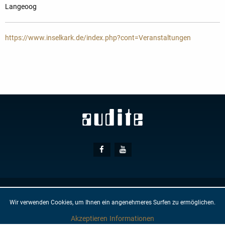
Langeoog
https://www.inselkark.de/index.php?cont=Veranstaltungen
Social
Facebook
Youtube
Media
© AUDITE
Hülsenweg 7
32760 Detmold
Wir verwenden Cookies, um Ihnen ein angenehmeres Surfen zu ermöglichen.
AGB
IMPRESSUM
DATENSCHUTZ
NEWSLETTER
KONTAKT
Akzeptieren
Informationen