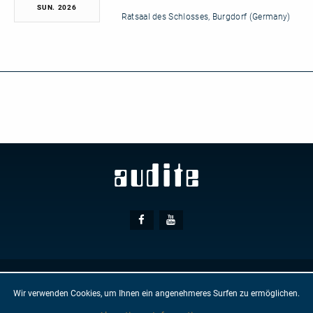
SUN
2026
Ratsaal des Schlosses, Burgdorf (Germany)
Social
Facebook
Youtube
Media
© AUDITE
Hülsenweg 7
32760 Detmold
Wir verwenden Cookies, um Ihnen ein angenehmeres Surfen zu ermöglichen.
AGB
IMPRESSUM
DATENSCHUTZ
NEWSLETTER
KONTAKT