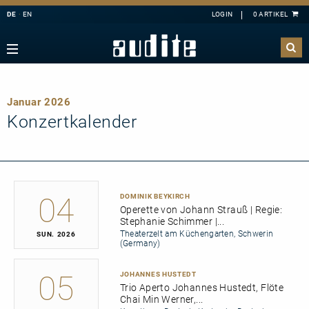
DE
EN
Navigation
Zurück
Zurück
Zurück
Zurück
sicht
e Downloads
sicht
ributoren
A
B
C
D
E
ester
derangebote
nahmen
Januar 2026
F
G
H
I
J
Konzertkalender
mermusik
K
L
M
N
O
ang
takt
P
Q
R
S
T
hbläser
sandkosten
U
V
W
X
Y
lagzeug
letter-Registrierung
04
DOMINIK BEYKIRCH
Z
Operette von Johann Strauß | Regie:
l
 Deutschland
Stephanie Schimmer |...
ier
ertkalender
Theaterzelt am Küchengarten, Schwerin
SUN
2026
(Germany)
konzert
 uns
05
JOHANNES HUSTEDT
line
Trio Aperto Johannes Hustedt, Flöte
Chai Min Werner,...
nloads