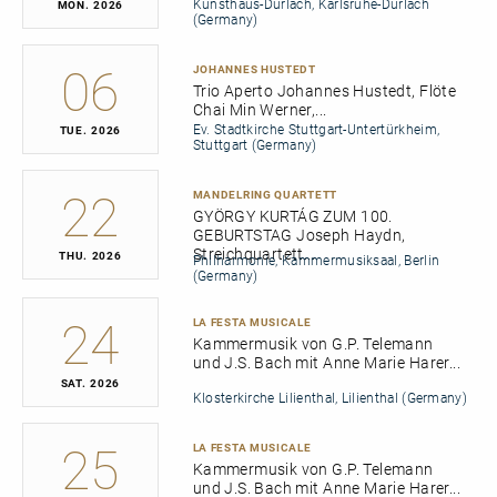
Kunsthaus-Durlach, Karlsruhe-Durlach
MON
2026
(Germany)
06
JOHANNES HUSTEDT
Trio Aperto Johannes Hustedt, Flöte
Chai Min Werner,...
Ev. Stadtkirche Stuttgart-Untertürkheim,
TUE
2026
Stuttgart (Germany)
22
MANDELRING QUARTETT
GYÖRGY KURTÁG ZUM 100.
GEBURTSTAG Joseph Haydn,
Streichquartett...
THU
2026
Philharmonie, Kammermusiksaal, Berlin
(Germany)
24
LA FESTA MUSICALE
Kammermusik von G.P. Telemann
und J.S. Bach mit Anne Marie Harer...
SAT
2026
Klosterkirche Lilienthal, Lilienthal (Germany)
25
LA FESTA MUSICALE
Kammermusik von G.P. Telemann
und J.S. Bach mit Anne Marie Harer...