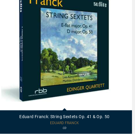
97501
-
Eduard
Eduard Franck: String Sextets Op. 41 & Op. 50
Franck:
String
EDUARD FRANCK
Sextets
CD
Op.