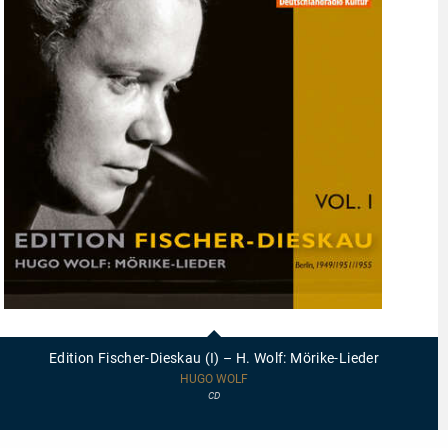
95599
-
Edition
Edition Fischer-Dieskau (I) – H. Wolf: Mörike-Lieder
Fischer-
Dieskau
HUGO WOLF
(I)
CD
–
H.
Wolf: