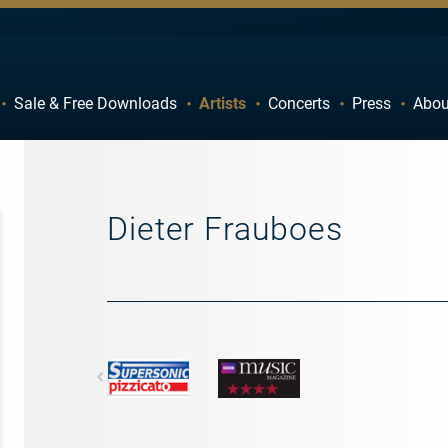
Sale & Free Downloads
Artists
Concerts
Press
Abou
C
D
H
I
M
N
Dieter Frauboes
R
S
W
X