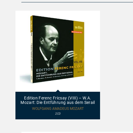
Die
Entführung
aus
dem
Serail
23413
-
Edition
Edition Ferenc Fricsay (VIII) – W.A.
Ferenc
Mozart: Die Entführung aus dem Serail
Fricsay
(VIII)
WOLFGANG AMADEUS MOZART
–
2CD
W.A.
Mozart:
Die
Entführung