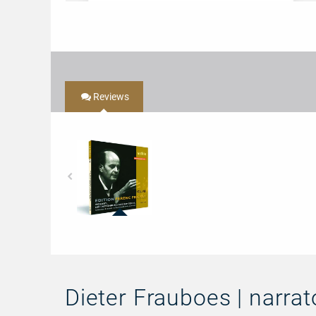
Reviews
23413
-
Edition
Ferenc
Fricsay
(VIII)
–
Dieter Frauboes | narrat
W.A.
Mozart: