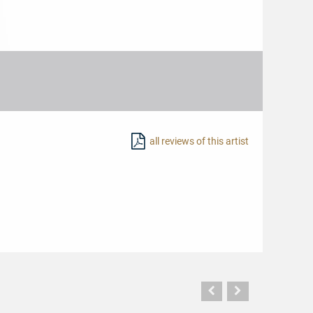
all reviews of this artist
Vorherige
Nächste
Seite
Seite