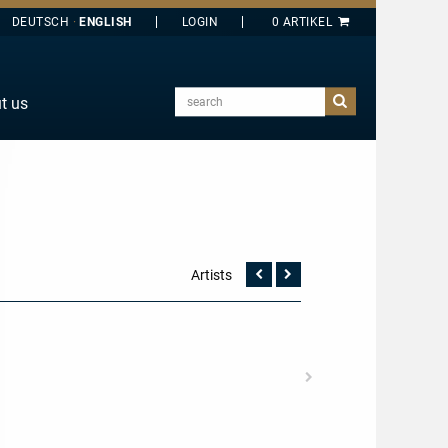
DEUTSCH
ENGLISH
search
t us
E
J
O
T
Y
Artists
Vorherige
Nächste
Seite
Seite