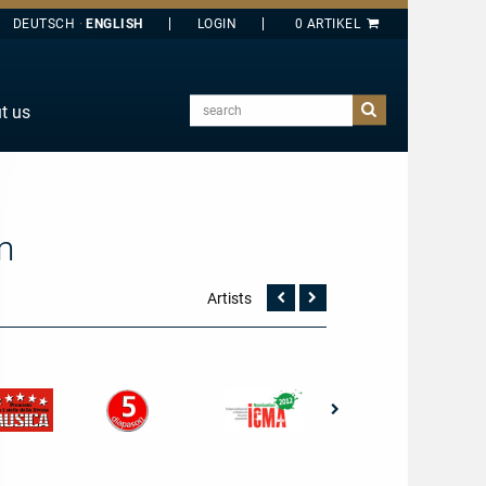
DEUTSCH
ENGLISH
search
t us
E
J
O
m
T
Y
Artists
Vorherige
Nächste
Seite
Seite