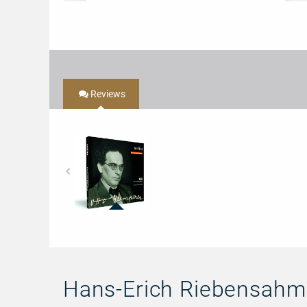
Reviews
21408
-
Edition
Otto
Klemperer
Hans-Erich Riebensahm 