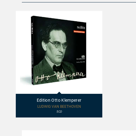
21408
-
Edition
Edition Otto Klemperer
Otto
Klemperer
LUDWIG VAN BEETHOVEN
5CD