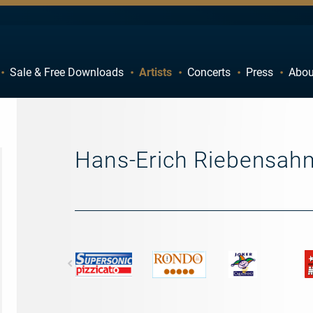
Sale & Free Downloads
Artists
Concerts
Press
Abou
C
D
H
I
M
N
Hans-Erich Riebensah
R
S
W
X