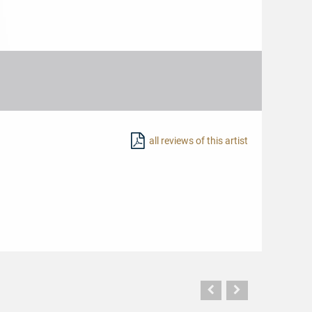
all reviews of this artist
Vorherige
Nächste
Seite
Seite