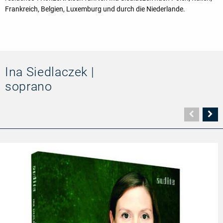
Frankreich, Belgien, Luxemburg und durch die Niederlande.
Ina Siedlaczek |
soprano
Vorher
N
Seite
Se