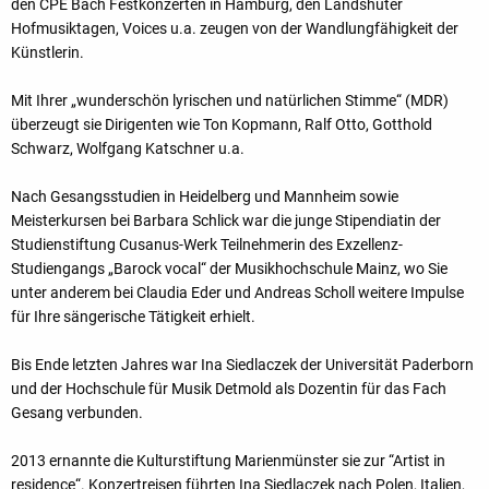
den CPE Bach Festkonzerten in Hamburg, den Landshuter
Hofmusiktagen, Voices u.a. zeugen von der Wandlungfähigkeit der
Künstlerin.
Mit Ihrer „wunderschön lyrischen und natürlichen Stimme“ (MDR)
überzeugt sie Dirigenten wie Ton Kopmann, Ralf Otto, Gotthold
Schwarz, Wolfgang Katschner u.a.
Nach Gesangsstudien in Heidelberg und Mannheim sowie
Meisterkursen bei Barbara Schlick war die junge Stipendiatin der
Studienstiftung Cusanus-Werk Teilnehmerin des Exzellenz-
Studiengangs „Barock vocal“ der Musikhochschule Mainz, wo Sie
unter anderem bei Claudia Eder und Andreas Scholl weitere Impulse
für Ihre sängerische Tätigkeit erhielt.
Bis Ende letzten Jahres war Ina Siedlaczek der Universität Paderborn
und der Hochschule für Musik Detmold als Dozentin für das Fach
Gesang verbunden.
2013 ernannte die Kulturstiftung Marienmünster sie zur “Artist in
residence“. Konzertreisen führten Ina Siedlaczek nach Polen, Italien,