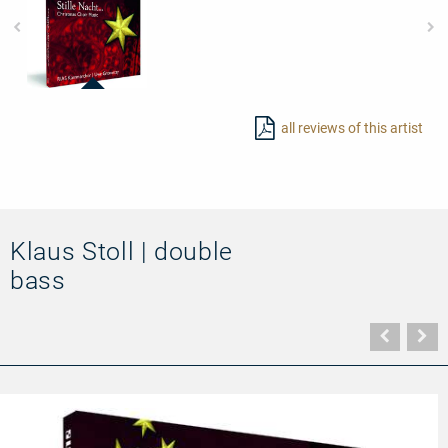
97711
-
all reviews of this artist
Stille
Nacht...
-
Christmas
Choir
Music
Klaus Stoll | double
bass
Vorher
N
Seite
Se