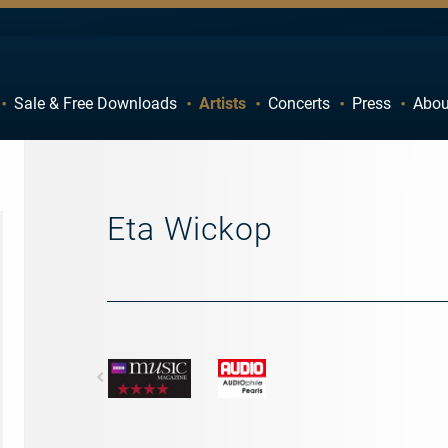
Sale & Free Downloads
Artists
Concerts
Press
Abou
C
D
H
I
M
N
Eta Wickop
R
S
W
X