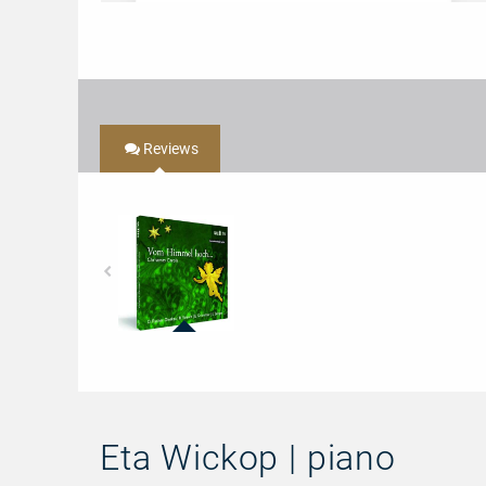
Reviews
95741
-
Vom
Himmel
hoch...
-
Christmas
Eta Wickop | piano
Carols