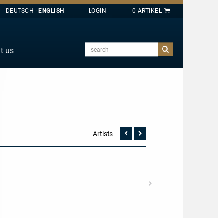
DEUTSCH
ENGLISH
search
t us
E
J
O
T
Y
Artists
Vorherige
Nächste
Seite
Seite