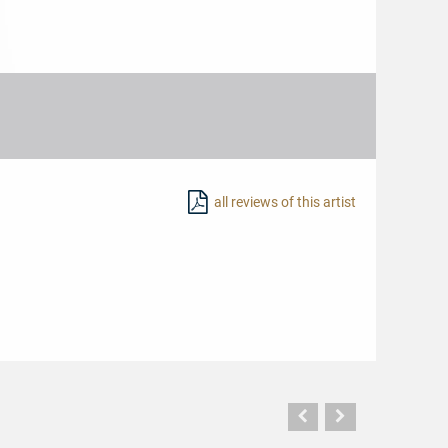
all reviews of this artist
Vorherige
Nächste
Seite
Seite