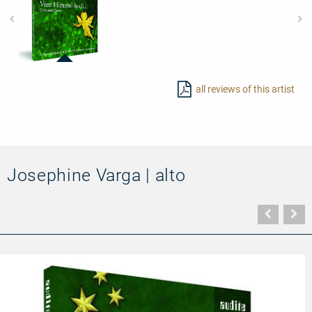
95741
-
all reviews of this artist
Vom
Himmel
hoch...
-
Christmas
Carols
Josephine Varga | alto
Vorher
N
Seite
Se