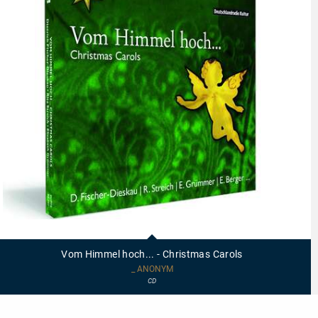
95741
-
Vom
Vom Himmel hoch... - Christmas Carols
Himmel
hoch...
_ ANONYM
-
CD
Christmas
Carols