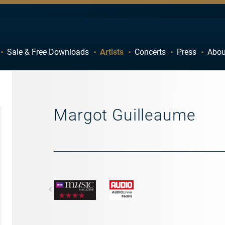
Sale & Free Downloads
Artists
Concerts
Press
Abou
C
D
H
I
M
N
Margot Guilleaume
R
S
W
X