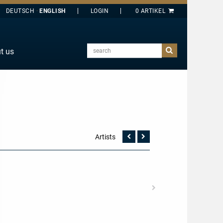
DEUTSCH
ENGLISH
search
t us
E
J
O
T
Y
Artists
Vorherige
Nächste
Seite
Seite