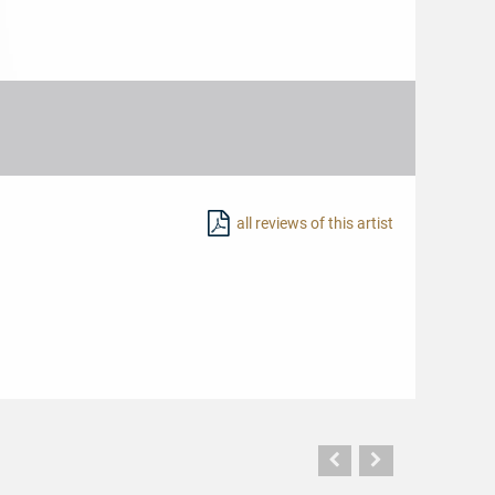
all reviews of this artist
Vorherige
Nächste
Seite
Seite