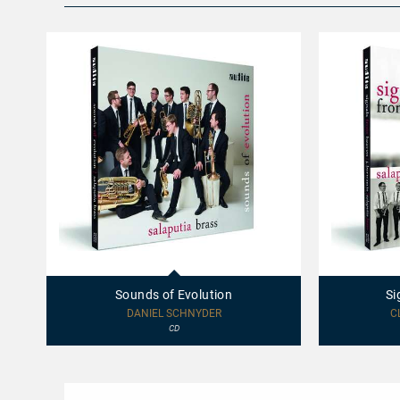
97723
97725
-
-
Sounds
Signals
Sounds of Evolution
Si
of
from
Evolution
Heaven
DANIEL SCHNYDER
C
CD