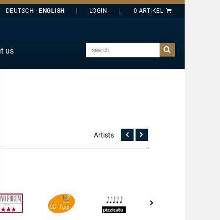
DEUTSCH
ENGLISH
search
t us
E
J
O
T
Y
Artists
Vorherige
Nächste
Seite
Seite