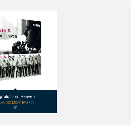
gnals from Heaven
LAUDIO MONTEVERDI
CD