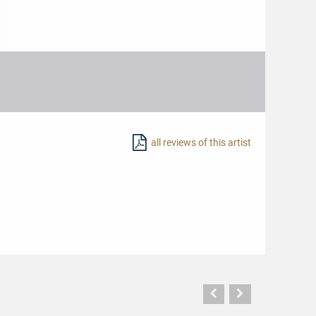
all reviews of this artist
Vorherige
Nächste
Seite
Seite