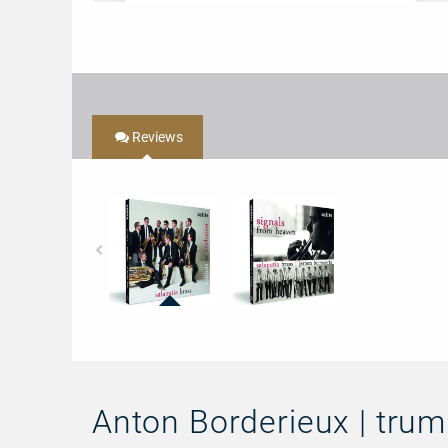
Reviews
97723
97725
-
-
Sounds
Signals
of
from
Evolution
Heaven
Anton Borderieux | trum