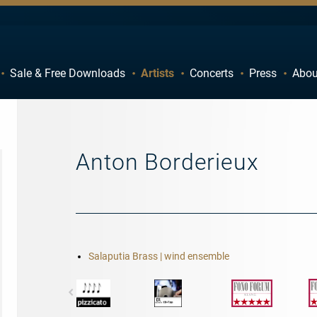
Sale & Free Downloads
Artists
Concerts
Press
Abou
C
D
H
I
M
N
Anton Borderieux
R
S
W
X
Salaputia Brass | wind ensemble