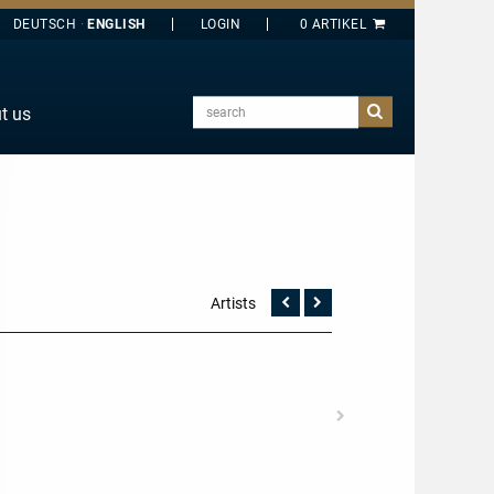
DEUTSCH
ENGLISH
search
t us
E
J
O
T
Y
Artists
Vorherige
Nächste
Seite
Seite