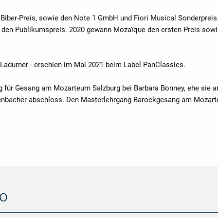
 Biber-Preis, sowie den Note 1 GmbH und Fiori Musical Sonderpre
e den Publikumspreis. 2020 gewann Mozaïque den ersten Preis sow
a Ladurner - erschien im Mai 2021 beim Label PanClassics.
g für Gesang am Mozarteum Salzburg bei Barbara Bonney, ehe sie an 
Lienbacher abschloss. Den Masterlehrgang Barockgesang am Mozarte
no