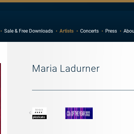
Sale & Free Downloads
Artists
Concerts
Press
Abou
C
D
H
I
M
N
Maria Ladurner
R
S
W
X