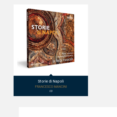
97800
-
Storie
Storie di Napoli
di
Napoli
FRANCESCO MANCINI
CD