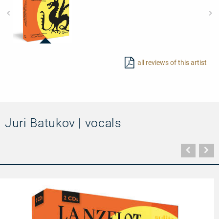
23448
-
all reviews of this artist
Paul
Dessau:
Lanzelot
Juri Batukov | vocals
Vorher
N
Seite
Se