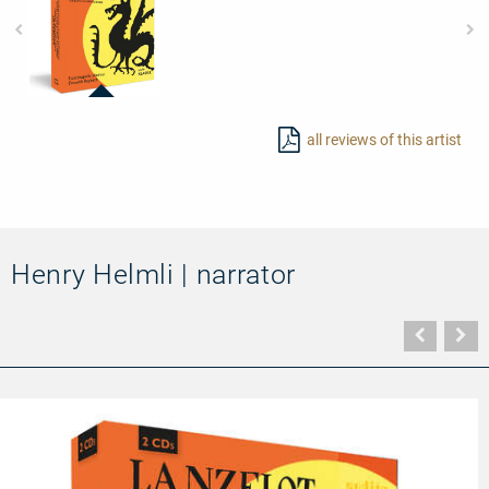
23448
-
all reviews of this artist
Paul
Dessau:
Lanzelot
Henry Helmli | narrator
Vorher
N
Seite
Se