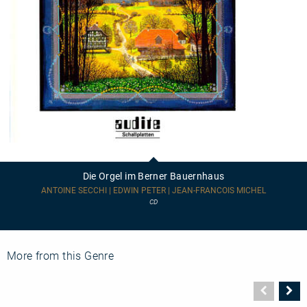
Die
Orgel
im
Die Orgel im Berner Bauernhaus
Berner
Bauernhaus
ANTOINE SECCHI | EDWIN PETER | JEAN-FRANCOIS MICHEL
CD
More from this Genre
Vorher
N
Seite
Se