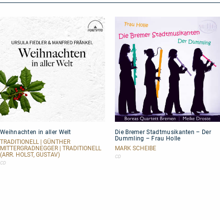
Weihnachten
Die
Weihnachten in aller Welt
Die Bremer Stadtmusikanten – Der
in
Bremer
Dummling – Frau Holle
aller
Stadtmusikanten
TRADITIONELL | GÜNTHER
Welt
–
MITTERGRADNEGGER | TRADITIONELL
MARK SCHEIBE
(ARR. HOLST, GUSTAV)
Der
CD
Dummling
CD
–
Frau
Holle