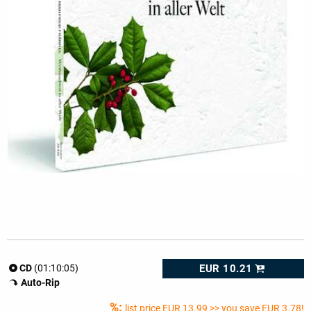
EUR 10.21
CD
(01:10:05)
Auto-Rip
%:
list price
EUR 13.99
>> you save EUR 3.78!