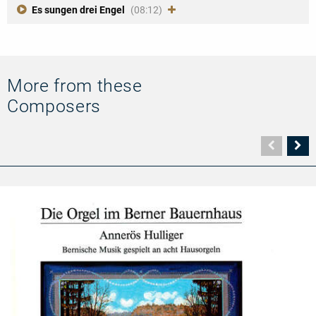
Es sungen drei Engel
(08:12)
More from these
Composers
Vorher
N
Seite
Se