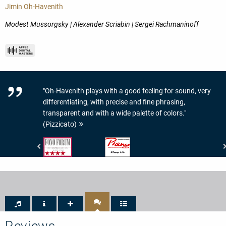
Jimin Oh-Havenith
Modest Mussorgsky | Alexander Scriabin | Sergei Rachmaninoff
"Oh-Havenith plays with a good feeling for sound, very
differentiating, with precise and fine phrasing,
transparent and with a wide palette of colors."
(Pizzicato)
Fono
Piano
Forum
News
-
-
Interpretation
Klangwert:
&
6/6
Klang:
4/5
Sternen