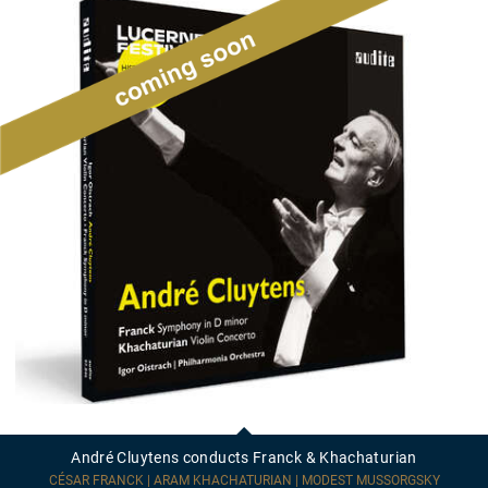
André
Cluytens
conducts
André Cluytens conducts Franck & Khachaturian
Franck
&
CÉSAR FRANCK | ARAM KHACHATURIAN | MODEST MUSSORGSKY