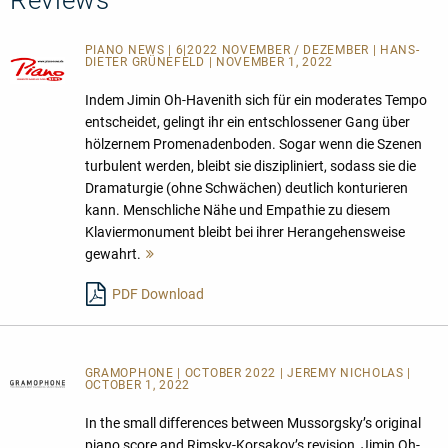
Reviews
PIANO NEWS | 6|2022 NOVEMBER / DEZEMBER | HANS-
DIETER GRÜNEFELD | NOVEMBER 1, 2022
Indem Jimin Oh-Havenith sich für ein moderates Tempo
entscheidet, gelingt ihr ein entschlossener Gang über
hölzernem Promenadenboden. Sogar wenn die Szenen
turbulent werden, bleibt sie diszipliniert, sodass sie die
Dramaturgie (ohne Schwächen) deutlich konturieren
kann. Menschliche Nähe und Empathie zu diesem
Klaviermonument bleibt bei ihrer Herangehensweise
gewahrt.
Mehr
lesen
PDF Download
GRAMOPHONE | OCTOBER 2022 | JEREMY NICHOLAS |
OCTOBER 1, 2022
In the small differences between Mussorgsky’s original
piano score and Rimsky-Korsakov’s revision, Jimin Oh-