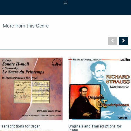
Khachaturian
CD
More from this Genre
Vorher
N
Seite
Se
Transcriptions
Originals
Transcriptions for Organ
Originals and Transcriptions for
for
and
Piano