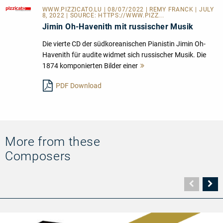
WWW.PIZZICATO.LU
| 08/07/2022 | REMY FRANCK | JULY
8, 2022 | SOURCE:
HTTPS://WWW.PIZZ...
Jimin Oh-Havenith mit russischer Musik
Die vierte CD der südkoreanischen Pianistin Jimin Oh-
Havenith für audite widmet sich russischer Musik. Die
1874 komponierten Bilder einer
Mehr
lesen
PDF Download
More from these
Composers
Vorher
N
Seite
Se