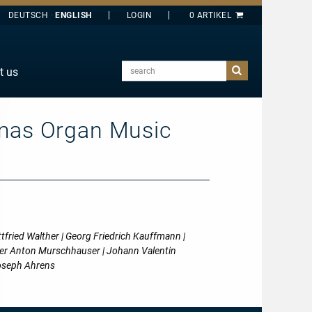
DEUTSCH
ENGLISH
search
t us
E
J
stmas Organ Music
O
T
Y
fried Walther | Georg Friedrich Kauffmann |
aver Anton Murschhauser | Johann Valentin
Joseph Ahrens