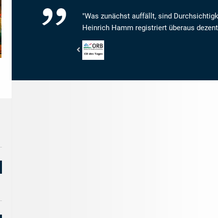
"Was zunächst auffällt, sind Durchsichtigk
Heinrich Hamm registriert überaus dezent
Ostdeutscher
Rundfunk
Brandenburg
-
CD
des
Tages