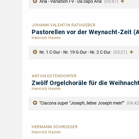
Aria - Variation I-V - Da capo Aria
(05:47)
JOHANN VALENTIN RATHGEBER
Pastorellen vor der Weynacht-Zeit 
Heinrich Hamm
Nr. 1 C-Dur - Nr. 19 G-Dur - Nr. 2 C-Dur
(05:21)
ANTON ESTENDORFER
Zwölf Orgelchoräle für die Weihnach
Heinrich Hamm
"Ciacona super "Joseph, lieber Joseph mein""
(04:42
HERMANN SCHROEDER
Heinrich Hamm