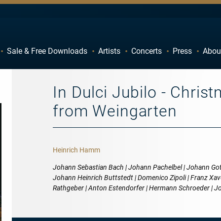
Sale & Free Downloads
Artists
Concerts
Press
Abou
C
D
H
I
In Dulci Jubilo - Chri
M
N
from Weingarten
R
S
W
X
Heinrich Hamm
Johann Sebastian Bach | Johann Pachelbel | Johann Gott
Johann Heinrich Buttstedt | Domenico Zipoli | Franz X
Rathgeber | Anton Estendorfer | Hermann Schroeder | 