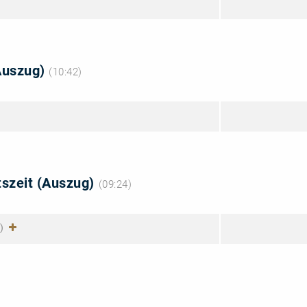
(Auszug)
(10:42)
tszeit (Auszug)
(09:24)
)