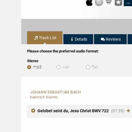
...
Track List
Details
Reviews
Please choose the preferred audio format:
Stereo
mp3
wav
flac
JOHANN SEBASTIAN BACH
Heinrich Hamm
Gelobet seist du, Jesu Christ BWV 722
(01:29)