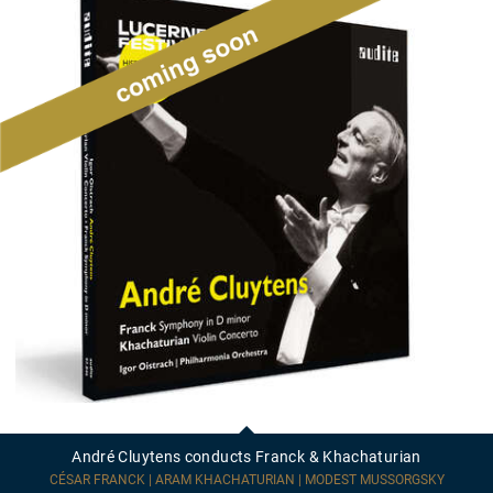
André
Cluytens
conducts
André Cluytens conducts Franck & Khachaturian
Franck
&
CÉSAR FRANCK | ARAM KHACHATURIAN | MODEST MUSSORGSKY