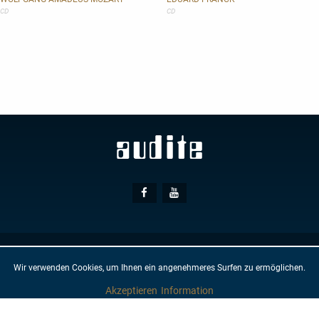
CD
CD
Social
Facebook
Youtube
Media
© AUDITE
Hülsenweg 7
32760 Detmold
Wir verwenden Cookies, um Ihnen ein angenehmeres Surfen zu ermöglichen.
GTC
IMPRINT
PRIVACY PROTECTION
NEWSLETTER
CONTACT
Akzeptieren
Information