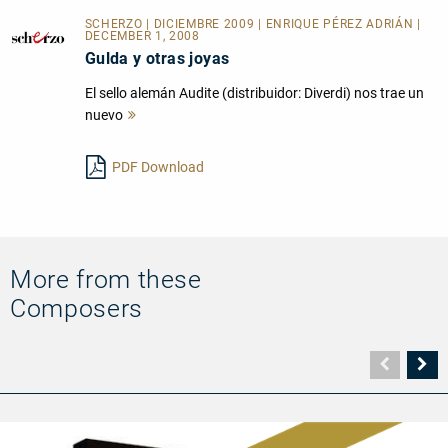
SCHERZO | DICIEMBRE 2009 | ENRIQUE PÉREZ ADRIÁN |
DECEMBER 1, 2008
Gulda y otras joyas
El sello alemán Audite (distribuidor: Diverdi) nos trae un
nuevo
Mehr
lesen
PDF Download
More from these
Composers
Vorher
N
Seite
Se