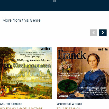
Khachaturian
CD
More from this Genre
Vorher
N
Seite
Se
Church
Orchestral
Church Sonatas
Orchestral Works I
Sonatas
Works
I
WOLFGANG AMADEUS MOZART
EDUARD FRANCK