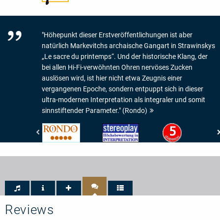
"Höhepunkt dieser Erstveröffentlichungen ist aber
natürlich Markevitchs archaische Gangart in Strawinskys
„Le sacre du printemps“. Und der historische Klang, der
bei allen Hi-Fi-verwöhnten Ohren nervöses Zucken
auslösen wird, ist hier nicht etwa Zeugnis einer
vergangenen Epoche, sondern entpuppt sich in dieser
ultra-modernen Interpretation als integraler und somit
sinnstiftender Parameter." (Rondo)
Rondo
Stereoplay
Diapason
-
-
-
Rondo
Höchstbewertung
5
-
in
de
5/5
Interpretation
Diapason
Reviews