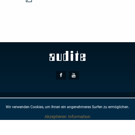
Social
Facebook
Youtube
Media
© AUDITE
Hülsenweg 7
32760 Detmold
Wir verwenden Cookies, um Ihnen ein angenehmeres Surfen zu ermöglichen.
GTC
IMPRINT
PRIVACY PROTECTION
NEWSLETTER
CONTACT
Akzeptieren
Information