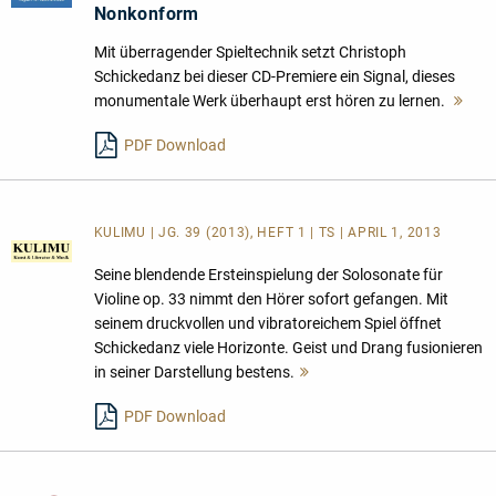
Nonkonform
Mit überragender Spieltechnik setzt Christoph
Schickedanz bei dieser CD-Premiere ein Signal, dieses
monumentale Werk überhaupt erst hören zu lernen.
Me
les
PDF Download
KULIMU | JG. 39 (2013), HEFT 1 | TS | APRIL 1, 2013
Seine blendende Ersteinspielung der Solosonate für
Violine op. 33 nimmt den Hörer sofort gefangen. Mit
seinem druckvollen und vibratoreichem Spiel öffnet
Schickedanz viele Horizonte. Geist und Drang fusionieren
in seiner Darstellung bestens.
Mehr
lesen
PDF Download