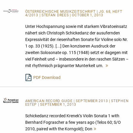
ÖSTERREICHISCHE MUSIKZEITSCHRIFT
| JG. 68, HEFT
4/2013 | STEFAN DREES | OCTOBER 1, 2013
Unter Hochspannung sowie mit starkem Vibratoeinsatz
nähert sich Christoph Schickedanz der ausufernden
Expressivität der riesenhaften Sonate für Violine solo Nr.
1 op. 33 (1925). [...] Den konziseren Ausdruck der
zweiten Solosonate op. 115 (1948) setzt er dagegen mit
viel Feinheit und – insbesondere in den raschen Sätzen –
mit rhythmisch prägnanter Munterkeit um.
Mehr
lesen
PDF Download
AMERICAN RECORD GUIDE
| SEPTEMBER 2013 | STEPHEN
ESTEP | SEPTEMBER 1, 2013
Schickedanz recorded Krenek’s Violin Sonata 1 with
Bernhard Fograscher a few years ago (Telos 60; S/O
2010, paired with the Korngold); Don
Mehr