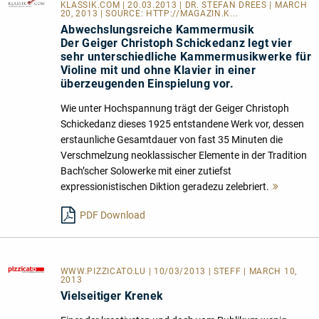
KLASSIK.COM
| 20.03.2013 | DR. STEFAN DREES | MARCH
20, 2013 | SOURCE:
HTTP://MAGAZIN.K...
Abwechslungsreiche Kammermusik
Der Geiger Christoph Schickedanz legt vier
sehr unterschiedliche Kammermusikwerke für
Violine mit und ohne Klavier in einer
überzeugenden Einspielung vor.
Wie unter Hochspannung trägt der Geiger Christoph
Schickedanz dieses 1925 entstandene Werk vor, dessen
erstaunliche Gesamtdauer von fast 35 Minuten die
Verschmelzung neoklassischer Elemente in der Tradition
Bach’scher Solowerke mit einer zutiefst
expressionistischen Diktion geradezu zelebriert.
Mehr
lesen
PDF Download
WWW.PIZZICATO.LU
| 10/03/2013 | STEFF | MARCH 10,
2013
Vielseitiger Krenek