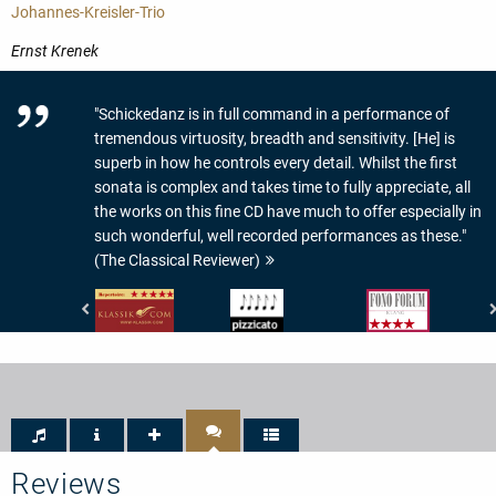
Johannes-Kreisler-Trio
Ernst Krenek
"Schickedanz is in full command in a performance of
tremendous virtuosity, breadth and sensitivity. [He] is
superb in how he controls every detail. Whilst the first
sonata is complex and takes time to fully appreciate, all
the works on this fine CD have much to offer especially in
such wonderful, well recorded performances as these."
(The Classical Reviewer)
klassik.com
Pizzicato
Fono
-
-
Forum
Repertoirewert:
5/5
-
5/5
Noten
Klang:
Sternen
4/5
Reviews