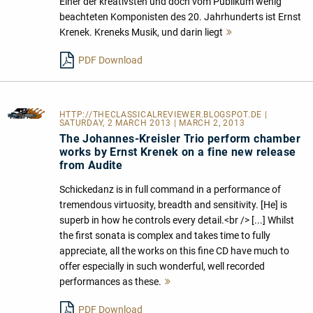
Einer der kreativsten und doch vom Publikum wenig
beachteten Komponisten des 20. Jahrhunderts ist Ernst
Krenek. Kreneks Musik, und darin liegt
Mehr
lesen
PDF Download
HTTP://THECLASSICALREVIEWER.BLOGSPOT.DE
|
SATURDAY, 2 MARCH 2013 | MARCH 2, 2013
The Johannes-Kreisler Trio perform chamber
works by Ernst Krenek on a fine new release
from Audite
Schickedanz is in full command in a performance of
tremendous virtuosity, breadth and sensitivity. [He] is
superb in how he controls every detail.<br /> [...] Whilst
the first sonata is complex and takes time to fully
appreciate, all the works on this fine CD have much to
offer especially in such wonderful, well recorded
performances as these.
Mehr
lesen
PDF Download