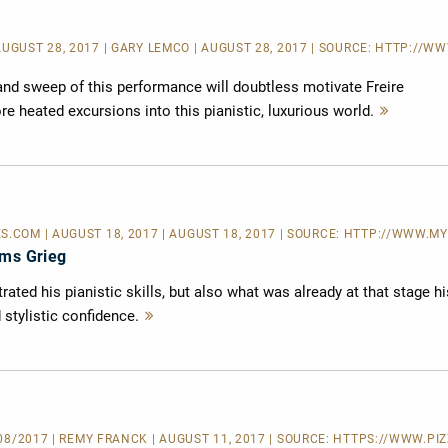
AUGUST 28, 2017 | GARY LEMCO | AUGUST 28, 2017 | SOURCE:
HTTP://WW
nd sweep of this performance will doubtless motivate Freire
 heated excursions into this pianistic, luxurious world.
Mehr
lesen
ES.COM
| AUGUST 18, 2017 | AUGUST 18, 2017 | SOURCE:
HTTP://WWW.MYC
rms Grieg
ated his pianistic skills, but also what was already at that stage hi
 stylistic confidence.
Mehr
lesen
/08/2017 | REMY FRANCK | AUGUST 11, 2017 | SOURCE:
HTTPS://WWW.PIZZ