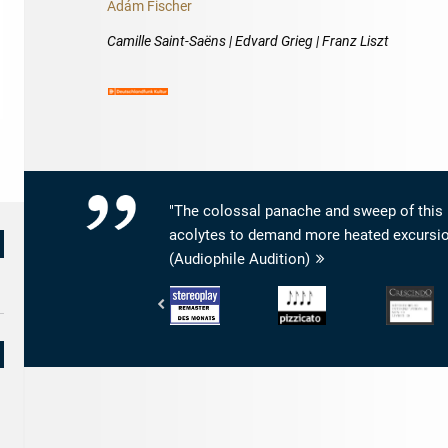
Ádám Fischer
Camille Saint-Saëns | Edvard Grieg | Franz Liszt
"The colossal panache and sweep of this 
acolytes to demand more heated excursions
(Audiophile Audition)
Stereoplay
Pizzicato
Crescendo
-
-
Magazine
Remaster
4/5
-
des
Noten
Son:
Monats
10
Livret:
10
Répertoire: