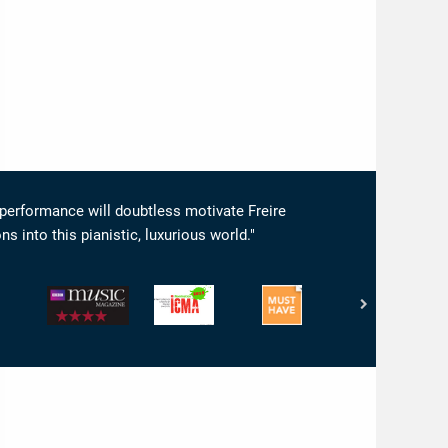
performance will doubtless motivate Freire
 into this pianistic, luxurious world."
BBC
International
www.highresaudio.com
Music
Classical
-
Magazine
Music
Must
-
Awards
Have
Performance
-
4/5
ICMA
-
Nomination