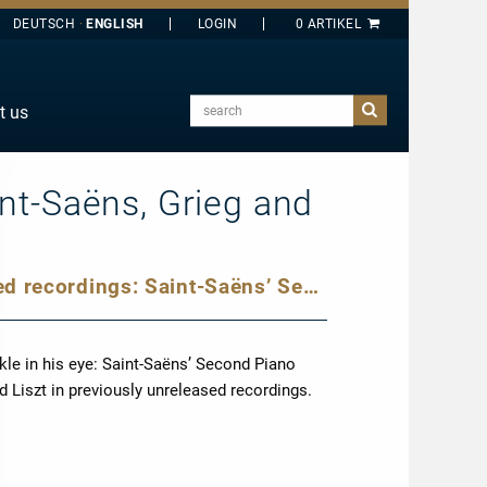
DEUTSCH
ENGLISH
search
t us
E
J
int-Saëns, Grieg and
O
T
Nelson Freire in previously unreleased recordings: Saint-Saëns’ Second Piano Concerto & soloworks by Grieg and Liszt
Y
kle in his eye: Saint-Saëns’ Second Piano
 Liszt in previously unreleased recordings.