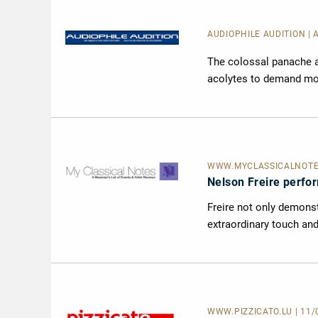
AUDIOPHILE AUDITION | 
The colossal panache a
acolytes to demand more
WWW.MYCLASSICALNOT
Nelson Freire perfo
Freire not only demonstr
extraordinary touch and
WWW.PIZZICATO.LU
| 11