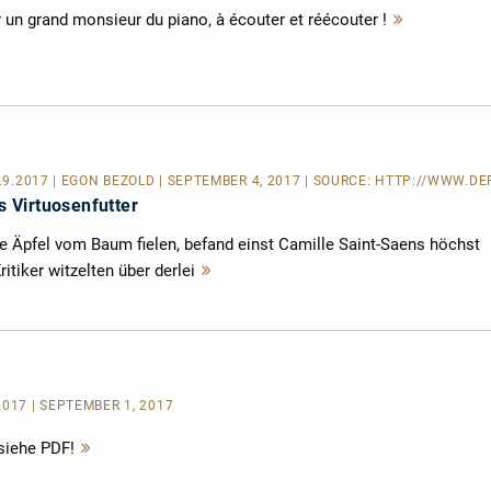
 un grand monsieur du piano, à écouter et réécouter !
Mehr
lesen
4.9.2017 | EGON BEZOLD | SEPTEMBER 4, 2017 | SOURCE:
HTTP://WWW.DER
 Virtuosenfutter
ie Äpfel vom Baum fielen, befand einst Camille Saint-Saens höchst
itiker witzelten über derlei
Mehr
lesen
2017 | SEPTEMBER 1, 2017
siehe PDF!
Mehr
lesen