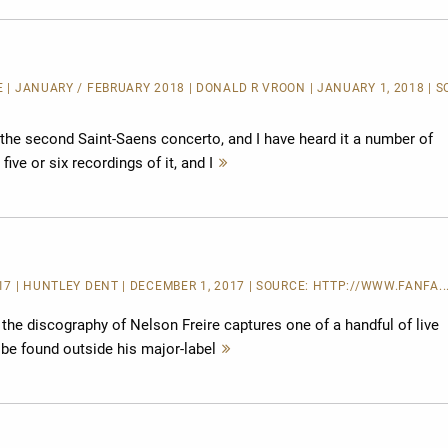
E
| JANUARY / FEBRUARY 2018 | DONALD R VROON | JANUARY 1, 2018 | S
 the second Saint-Saens concerto, and I have heard it a number of
five or six recordings of it, and I
Mehr
lesen
17 | HUNTLEY DENT | DECEMBER 1, 2017 | SOURCE:
HTTP://WWW.FANFA..
 the discography of Nelson Freire captures one of a handful of live
be found outside his major-label
Mehr
lesen