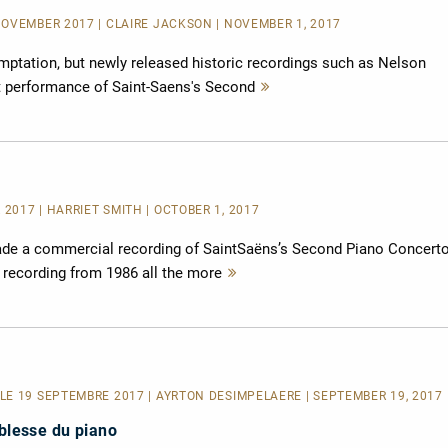
NOVEMBER 2017 | CLAIRE JACKSON | NOVEMBER 1, 2017
mptation, but newly released historic recordings such as Nelson
ert performance of Saint-Saens's Second
Mehr
lesen
017 | HARRIET SMITH | OCTOBER 1, 2017
ade a commercial recording of SaintSaëns’s Second Piano Concerto
 recording from 1986 all the more
Mehr
lesen
E 19 SEPTEMBRE 2017 | AYRTON DESIMPELAERE | SEPTEMBER 19, 2017 
oblesse du piano