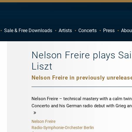
Sale & Free Downloads
Artists
Concerts
Press
Abou
C
D
H
I
Nelson Freire plays Sa
M
N
Liszt
R
S
W
X
Nelson Freire – technical mastery with a calm twin
Concerto and his German radio debut with Grieg and
more
Nelson Freire
Radio-Symphonie-Orchester Berlin