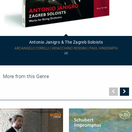
Antonio
Janigro
&
Antonio Janigro & The Zagreb Soloists
The
Zagreb
ARCANGELO CORELLI | GIOACCHINO ROSSINI | PAUL HINDEMITH
Soloists
CD
More from this Genre
Vorher
N
Seite
Se