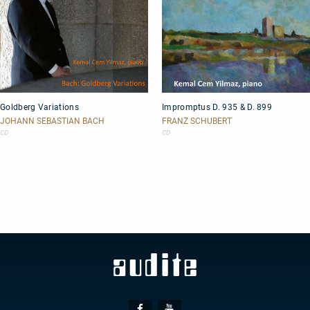
Goldberg
Impromptus
Goldberg Variations
Impromptus D. 935 & D. 899
Variations
D.
935
JOHANN SEBASTIAN BACH
FRANZ SCHUBERT
&
CD
CD
D.
899
Social
Facebook
Youtube