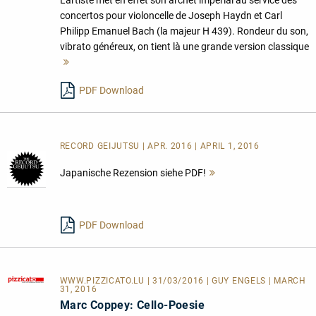
L'artiste met en effet son archet impérial au service des
concertos pour violoncelle de Joseph Haydn et Carl
Philipp Emanuel Bach (la majeur H 439). Rondeur du son,
vibrato généreux, on tient là une grande version classique
Mehr
lesen
PDF Download
RECORD GEIJUTSU | APR. 2016 | APRIL 1, 2016
Japanische Rezension siehe PDF!
Mehr
lesen
PDF Download
WWW.PIZZICATO.LU
| 31/03/2016 | GUY ENGELS | MARCH
31, 2016
Marc Coppey: Cello-Poesie