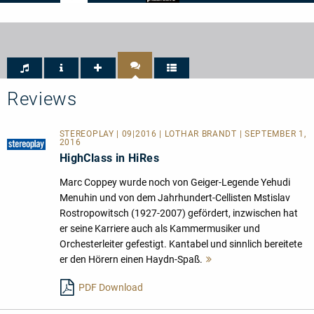
Musikzen
Pizzicato
-
-
Bonheur
4/5
assuré
Noten
Reviews
STEREOPLAY | 09|2016 | LOTHAR BRANDT | SEPTEMBER 1,
2016
HighClass in HiRes
Marc Coppey wurde noch von Geiger-Legende Yehudi
Menuhin und von dem Jahrhundert-Cellisten Mstislav
Rostropowitsch (1927-2007) gefördert, inzwischen hat
er seine Karriere auch als Kammermusiker und
Orchesterleiter gefestigt. Kantabel und sinnlich bereitete
er den Hörern einen Haydn-Spaß.
Mehr
lesen
PDF Download