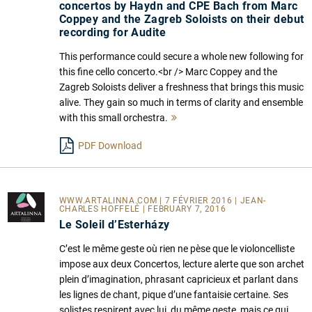
concertos by Haydn and CPE Bach from Marc
Coppey and the Zagreb Soloists on their debut
recording for Audite
This performance could secure a whole new following for
this fine cello concerto.<br /> Marc Coppey and the
Zagreb Soloists deliver a freshness that brings this music
alive. They gain so much in terms of clarity and ensemble
with this small orchestra.
Mehr
lesen
PDF Download
WWW.ARTALINNA.COM
| 7 FÉVRIER 2016 | JEAN-
CHARLES HOFFELÉ | FEBRUARY 7, 2016
Le Soleil d’Esterházy
C’est le même geste où rien ne pèse que le violoncelliste
impose aux deux Concertos, lecture alerte que son archet
plein d’imagination, phrasant capricieux et parlant dans
les lignes de chant, pique d’une fantaisie certaine. Ses
solistes respirent avec lui, du même geste, mais ce qui