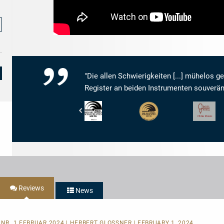
"Die allen Schwierigkeiten [...] mühelos g
Register an beiden Instrumenten souverän
Preis
Preis
Orgelportal
der
der
-
Deutschen
Deutschen
CD
Schallplattenkritik
Schallplattenkritik
des
-
-
Monats
PdSK
PdSK
-
-
Longlist
Bestenliste
Reviews
News
, NR. 1 FEBRUAR 2024 | HERBERT GLOSSNER | FEBRUARY 1, 2024