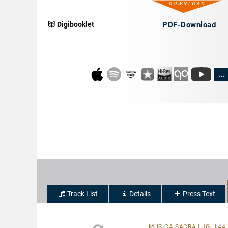
PDF-
Download
Digibooklet
...
Track List
Details
Press Text
MUSICA SACRA | JG. 144