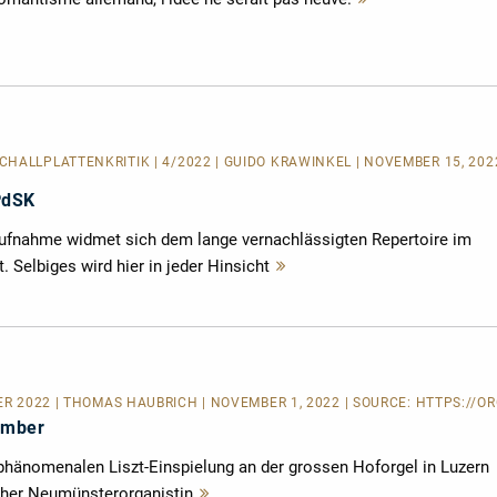
lesen
SCHALLPLATTENKRITIK
| 4/2022 | GUIDO KRAWINKEL | NOVEMBER 15, 202
PdSK
ufnahme widmet sich dem lange vernachlässigten Repertoire im
. Selbiges wird hier in jeder Hinsicht
Mehr
lesen
R 2022 | THOMAS HAUBRICH | NOVEMBER 1, 2022 | SOURCE:
HTTPS://OR
ember
 phänomenalen Liszt-Einspielung an der grossen Hoforgel in Luzern
cher Neumünsterorganistin
Mehr