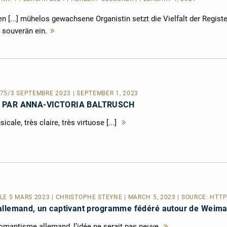
en [...] mühelos gewachsene Organistin setzt die Vielfalt der Registe
 souverän ein.
Mehr
lesen
| 75/3 SEPTEMBRE 2023 | SEPTEMBER 1, 2023
, PAR ANNA-VICTORIA BALTRUSCH
cale, très claire, très virtuose [...]
Mehr
lesen
E 5 MARS 2023 | CHRISTOPHE STEYNE | MARCH 5, 2023 | SOURCE:
HTTP
allemand, un captivant programme fédéré autour de Weima
romantisme allemand, l’idée ne serait pas neuve.
Mehr