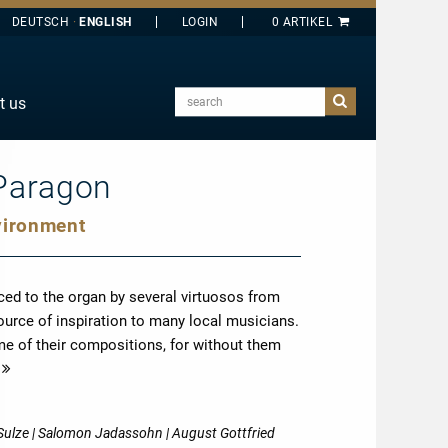
DEUTSCH
ENGLISH
search
t us
E
J
 Paragon
O
vironment
T
Y
ced to the organ by several virtuosos from
urce of inspiration to many local musicians.
me of their compositions, for without them
more
 Sulze | Salomon Jadassohn | August Gottfried