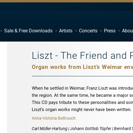
Sale & Free Downloads
Artists
Concerts
Press
Abou
C
D
H
I
Liszt - The Friend and
M
N
Organ works from Liszt’s Weimar en
R
S
W
X
When he settled in Weimar, Franz Liszt was introdu
the region. At the same time, he became a major so
This CD pays tribute to these personalities and so
Liszt’s organ works might never have been written.
Anna-Victoria Baltrusch
Carl Müller-Hartung | Johann Gottlob Töpfer | Bernhard