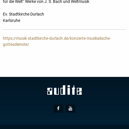
für die Welt“ Werke von J. S. Bach und Weltmusik
Ev. Stadtkirche Durlach
Karlsruhe
https://musik-stadtkirche-durlach.de/konzerte-musikalische-
gottesdienste/
Social
Facebook
Youtube
Media