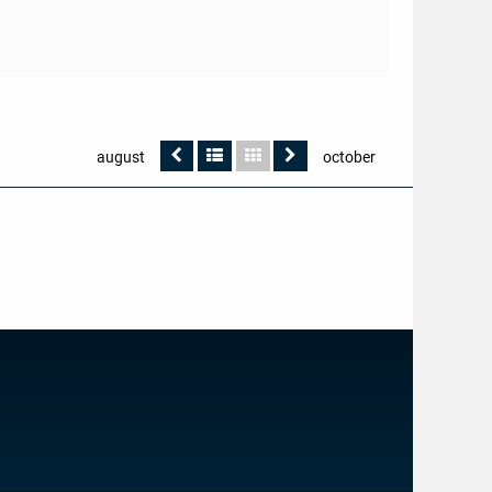
Vorherige
Listendarstellung
Kalenderdarstellung
Nächste
august
october
Seite
Seite