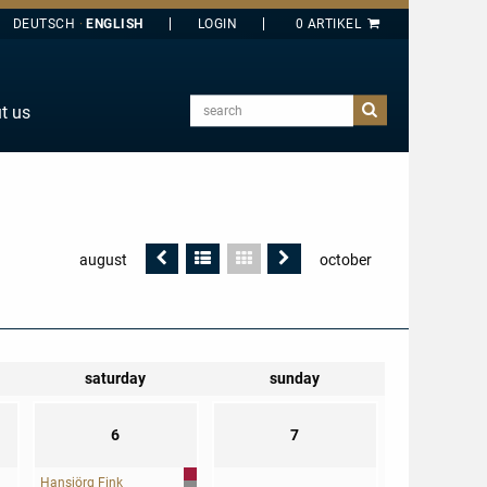
DEUTSCH
ENGLISH
search
t us
E
J
O
T
Vorherige
Listendarstellung
Kalenderdarstellung
Nächste
august
october
Seite
Seite
Y
saturday
sunday
6
7
Hansjörg Fink