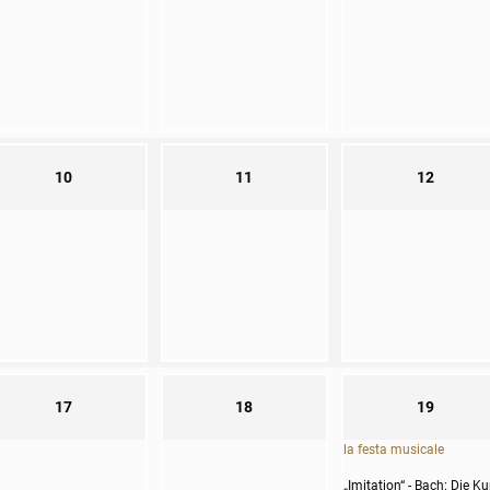
10
11
12
17
18
19
la festa musicale
„Imitation“ - Bach: Die K