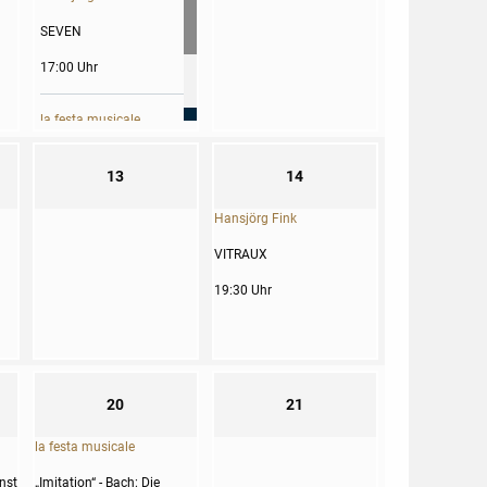
SEVEN
17:00 Uhr
la festa musicale
G.F. Händel: Dixit
13
14
Dominus u.a.
18:00 Uhr
Hansjörg Fink
VITRAUX
19:30 Uhr
20
21
la festa musicale
unst
„Imitation“ - Bach: Die