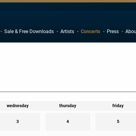
Sale & Free Downloads
Artists
Concerts
Press
Abou
C
D
H
I
M
N
R
S
W
X
wednesday
thursday
friday
3
4
5