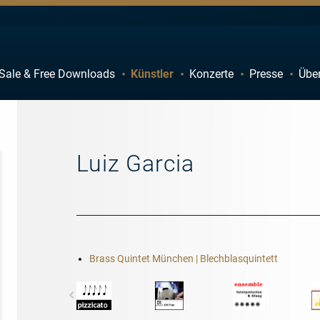
Sale & Free Downloads
Künstler
Konzerte
Presse
Übe
C
D
H
I
M
N
Luiz Garcia
R
S
W
X
Brass Quintet München | Blechblasquintett