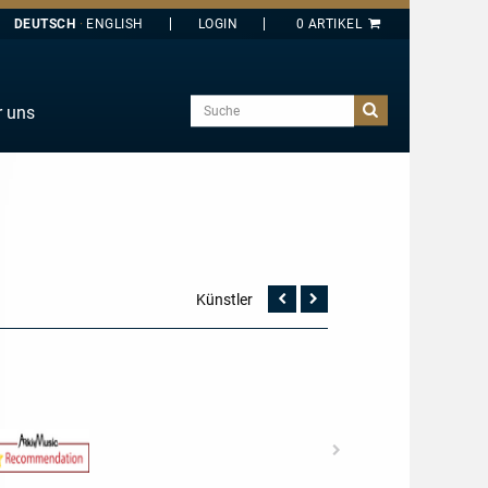
DEUTSCH
ENGLISH
Suche
r uns
E
J
O
T
Y
Künstler
Vorherige
Nächste
Seite
Seite