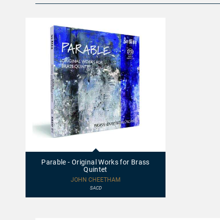
92525
-
Parable
Parable - Original Works for Brass
-
Quintet
Original
Works
JOHN CHEETHAM
for
SACD
Brass
Quintet