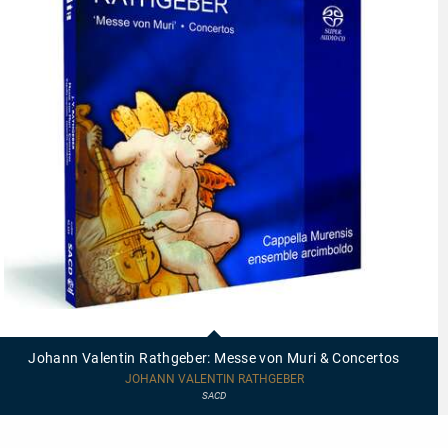
92559
-
Johann
Johann Valentin Rathgeber: Messe von Muri & Concertos
Valentin
Rathgeber:
JOHANN VALENTIN RATHGEBER
Messe
SACD
von
Muri
&