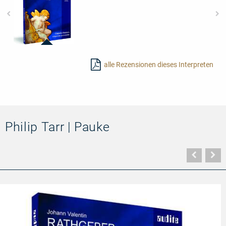
92559
-
alle Rezensionen dieses Interpreten
Johann
Valentin
Rathgeber:
Messe
von
Muri
&
Concertos
Philip Tarr | Pauke
Vorher
N
Seite
Se