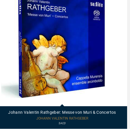
92559
-
Johann
Johann Valentin Rathgeber: Messe von Muri & Concertos
Valentin
Rathgeber:
JOHANN VALENTIN RATHGEBER
Messe
SACD
von