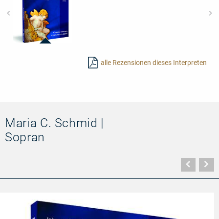
92559
-
alle Rezensionen dieses Interpreten
Johann
Valentin
Rathgeber:
Messe
von
Muri
&
Concertos
Maria C. Schmid |
Sopran
Vorher
N
Seite
Se