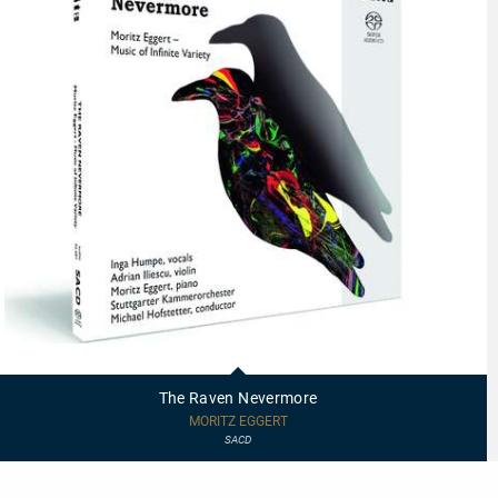
92687
-
The
The Raven Nevermore
Raven
Nevermore
MORITZ EGGERT
SACD