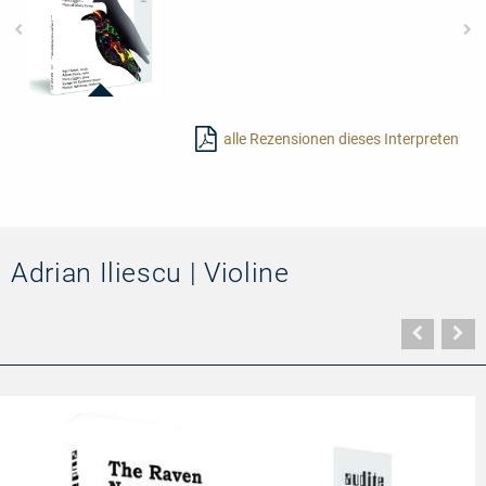
92687
-
alle Rezensionen dieses Interpreten
The
Raven
Nevermore
Adrian Iliescu | Violine
Vorher
N
Seite
Se