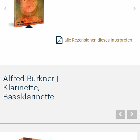
21412
-
alle Rezensionen dieses Interpreten
The
RIAS
Second
Viennese
School
Project
Alfred Bürkner |
Klarinette,
Bassklarinette
Vorher
N
Seite
Se