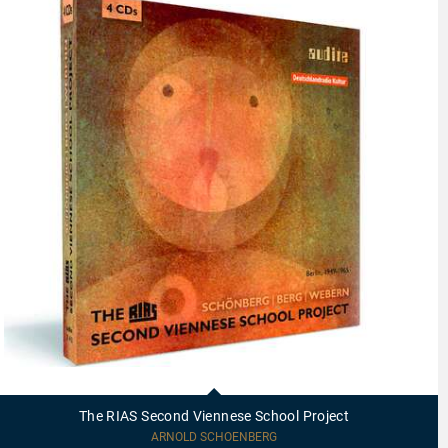
21412
-
The
The RIAS Second Viennese School Project
RIAS
Second
ARNOLD SCHOENBERG